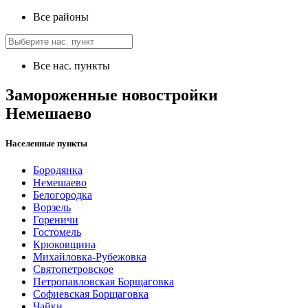
Все районы
Все нас. пункты
Замороженные новостройки
Немешаево
Населенные пункты
Бородянка
Немешаево
Белогородка
Ворзель
Гореничи
Гостомель
Крюковщина
Михайловка-Рубежовка
Святопетровское
Петропавловская Борщаговка
Софиевская Борщаговка
Чайки