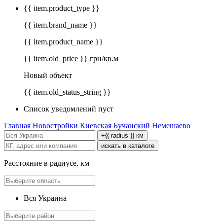
{{ item.product_type }}
{{ item.brand_name }}
{{ item.product_name }}
{{ item.old_price }} грн/кв.м
Новый объект
{{ item.old_status_string }}
Список уведомлений пуст
Главная
Новостройки
Киевская
Бучанский
Немешаево
+{{ radius }} км
искать в каталоге
Расстояние в радиусе, км
Вся Украина