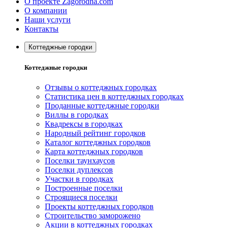
О проекте Zagorodna.com
О компании
Наши услуги
Контакты
Коттеджные городки
Коттеджные городки
Отзывы о коттеджных городках
Статистика цен в коттеджных городках
Проданные коттеджные городки
Виллы в городках
Квадрексы в городках
Народный рейтинг городков
Каталог коттеджных городков
Карта коттеджных городков
Поселки таунхаусов
Поселки дуплексов
Участки в городках
Построенные поселки
Строящиеся поселки
Проекты коттеджных городков
Строительство заморожено
Акции в коттеджных городках