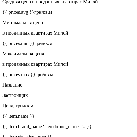
Средняя цена в проданных квартирах Милой
{{ prices.avg }}
грн/кв.м
Минимальная цена
в проданных квартирах Милой
{{ prices.min }}
грн/кв.м
Максимальная цена
в проданных квартирах Милой
{{ prices.max }}
грн/кв.м
Название
Застройщик
Цена, грн/кв.м
{{ item.name }}
{{ item.brand_name? item.brand_name : '-' }}
{{ item.statistics_price }}