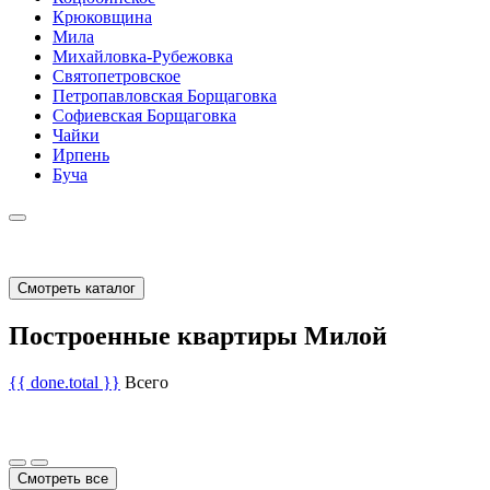
Крюковщина
Мила
Михайловка-Рубежовка
Святопетровское
Петропавловская Борщаговка
Софиевская Борщаговка
Чайки
Ирпень
Буча
Смотреть каталог
Построенные квартиры Милой
{{ done.total }}
Всего
Смотреть все