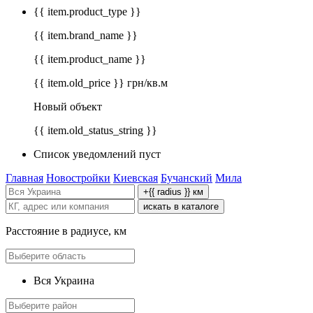
{{ item.product_type }}
{{ item.brand_name }}
{{ item.product_name }}
{{ item.old_price }} грн/кв.м
Новый объект
{{ item.old_status_string }}
Список уведомлений пуст
Главная
Новостройки
Киевская
Бучанский
Мила
+{{ radius }} км
искать в каталоге
Расстояние в радиусе, км
Вся Украина