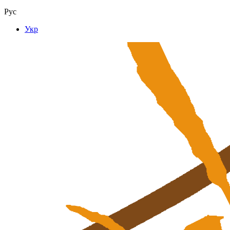
Рус
Укр