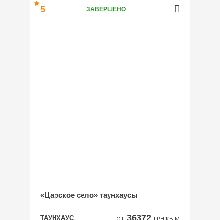
5
ЗАВЕРШЕНО
«Царское село» таунхаусы
36372
ТАУНХАУС
ОТ
ГРН/КВ.М