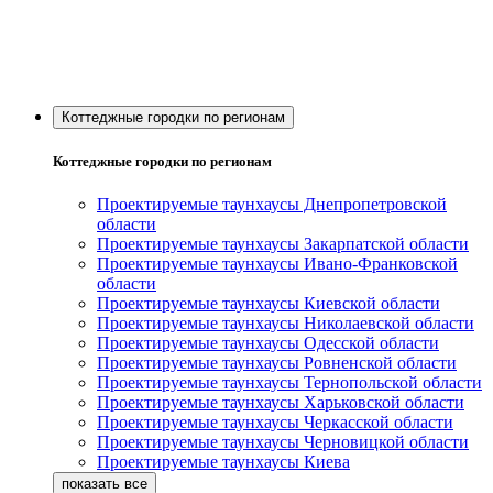
Коттеджные городки по регионам
Коттеджные городки по регионам
Проектируемые таунхаусы Днепропетровской
области
Проектируемые таунхаусы Закарпатской области
Проектируемые таунхаусы Ивано-Франковской
области
Проектируемые таунхаусы Киевской области
Проектируемые таунхаусы Николаевской области
Проектируемые таунхаусы Одесской области
Проектируемые таунхаусы Ровненской области
Проектируемые таунхаусы Тернопольской области
Проектируемые таунхаусы Харьковской области
Проектируемые таунхаусы Черкасской области
Проектируемые таунхаусы Черновицкой области
Проектируемые таунхаусы Киева