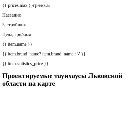
{{ prices.max }}
грн/кв.м
Название
Застройщик
Цена, грн/кв.м
{{ item.name }}
{{ item.brand_name? item.brand_name : '-' }}
{{ item.statistics_price }}
Проектируемые таунхаусы Львовской
области на карте