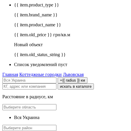
{{ item.product_type }}
{{ item.brand_name }}
{{ item.product_name }}
{{ item.old_price }} грн/кв.м
Новый объект
{{ item.old_status_string }}
Список уведомлений пуст
Главная
Коттеджные городки
Львовская
+{{ radius }} км
искать в каталоге
Расстояние в радиусе, км
Вся Украина