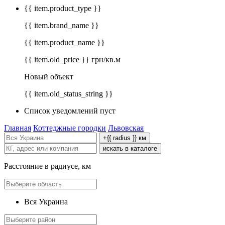
{{ item.product_type }}
{{ item.brand_name }}
{{ item.product_name }}
{{ item.old_price }} грн/кв.м
Новый объект
{{ item.old_status_string }}
Список уведомлений пуст
Главная
Коттеджные городки
Львовская
+{{ radius }} км
искать в каталоге
Расстояние в радиусе, км
Вся Украина