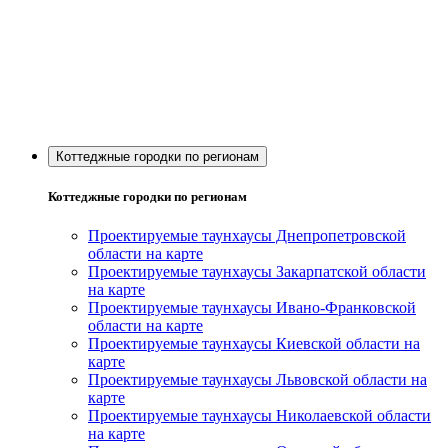
Коттеджные городки по регионам
Коттеджные городки по регионам
Проектируемые таунхаусы Днепропетровской
области на карте
Проектируемые таунхаусы Закарпатской области
на карте
Проектируемые таунхаусы Ивано-Франковской
области на карте
Проектируемые таунхаусы Киевской области на
карте
Проектируемые таунхаусы Львовской области на
карте
Проектируемые таунхаусы Николаевской области
на карте