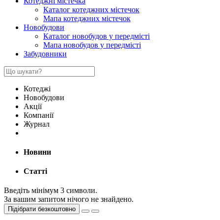
Котеджні містечка
Каталог котеджних містечок
Мапа котеджних містечок
Новобудови
Каталог новобудов у передмісті
Мапа новобудов у передмісті
Забудовники
Котеджі
Новобудови
Акції
Компанії
Журнал
Новини
Статті
Введіть мінімум 3 символи.
За вашим запитом нічого не знайдено.
Підібрати безкоштовно