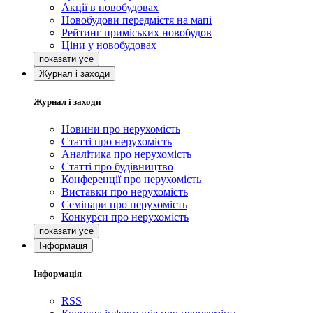
Акції в новобудовах
Новобудови передмістя на мапі
Рейтинг приміських новобудов
Ціни у новобудовах
Журнал і заходи
Журнал і заходи
Новини про нерухомість
Статті про нерухомість
Аналітика про нерухомість
Статті про будівництво
Конференції про нерухомість
Виставки про нерухомість
Семінари про нерухомість
Конкурси про нерухомість
Інформація
Інформація
RSS