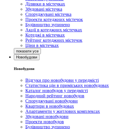
Ділянки в містечках
Збудовані містечка
Споруджувані містечка
Проекти котеджних містечок
Будівництво зупинено
Акції в котеджних містечках
Котеджі в містечках
Рейтинг котеджних містечок
Ціни в містечках
Новобудови
Новобудови
Відгуки про новобудови у передмісті
Статистика цін в приміських новобудовах
Каталог новобудов у передмісті
Народний рейтинг новобудов
Споруджувані новобудови
Квартири в новобудовах
Апартаменти у житлових комплексах
Збудовані новобудови
Проекти новобудов
Будівництво зупинено