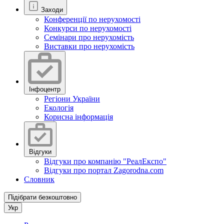
Заходи
Конференції по нерухомості
Конкурси по нерухомості
Семінари про нерухомість
Виставки про нерухомість
Інфоцентр
Регіони України
Екологія
Корисна інформація
Відгуки
Відгуки про компанію "РеалЕкспо"
Відгуки про портал Zagorodna.com
Словник
Підібрати безкоштовно
Укр