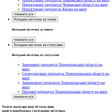
Проєктовані таунхауси Харківської області на мапі
Проєктовані таунхауси Черкаської області на мапі
Проєктовані таунхауси Києва на мапі
Котеджні містечка за типом
Котеджні містечка за типом
Котеджні містечка за статусами
Котеджні містечка за статусами
Завершені таунхауси Тернопільської області на
мапі
Споруджувані таунхауси Тернопільської області на
мапі
Заморожені таунхауси Тернопільської області на
мапі
Продані таунхауси Тернопільської області на мапі
Хочете знати про нові об'єкти, ціни,
акції в новобудовах і котеджних містечках,