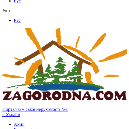
Рус
Укр
Рус
Портал заміської нерухомості №1
в Україні
Акції