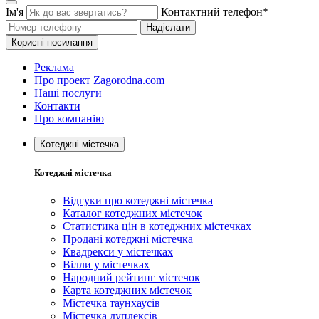
Ім'я
Контактний телефон*
Надіслати
Корисні посилання
Реклама
Про проект Zagorodna.com
Наші послуги
Контакти
Про компанію
Котеджні містечка
Котеджні містечка
Відгуки про котеджні містечка
Каталог котеджних містечок
Статистика цін в котеджних містечках
Продані котеджні містечка
Квадрекси у містечках
Вілли у містечках
Народний рейтинг містечок
Карта котеджних містечок
Містечка таунхаусів
Містечка дуплексів