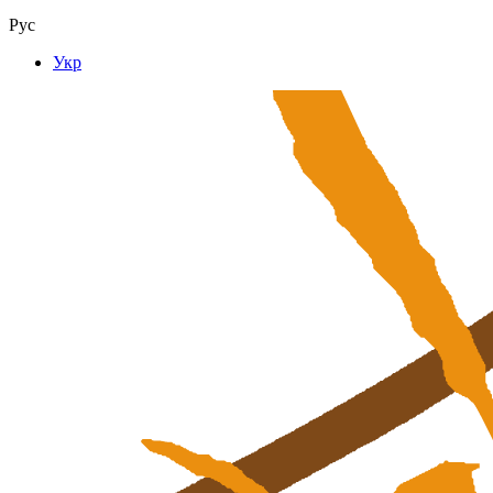
Рус
Укр