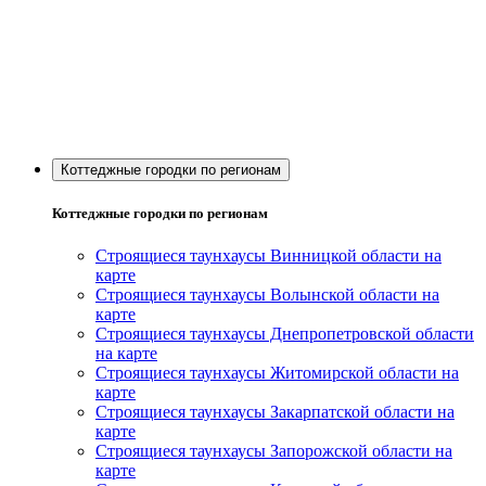
Коттеджные городки по регионам
Коттеджные городки по регионам
Строящиеся таунхаусы Винницкой области на
карте
Строящиеся таунхаусы Волынской области на
карте
Строящиеся таунхаусы Днепропетровской области
на карте
Строящиеся таунхаусы Житомирской области на
карте
Строящиеся таунхаусы Закарпатской области на
карте
Строящиеся таунхаусы Запорожской области на
карте