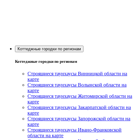
Коттеджные городки по регионам
Коттеджные городки по регионам
Строящиеся таунхаусы Винницкой области на
карте
Строящиеся таунхаусы Волынской области на
карте
Строящиеся таунхаусы Житомирской области на
карте
Строящиеся таунхаусы Закарпатской области на
карте
Строящиеся таунхаусы Запорожской области на
карте
Строящиеся таунхаусы Ивано-Франковской
области на карте