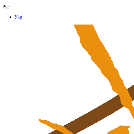
Рус
Укр