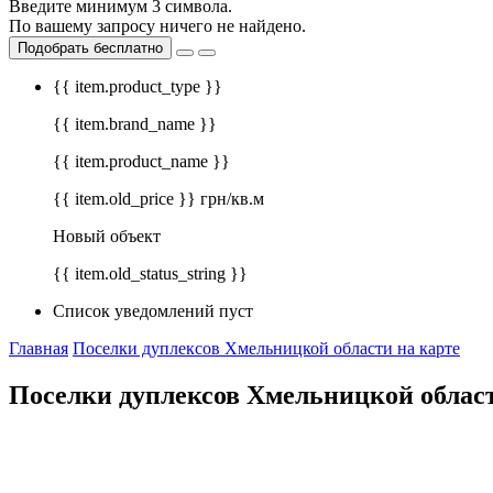
Введите минимум 3 символа.
По вашему запросу ничего не найдено.
Подобрать бесплатно
{{ item.product_type }}
{{ item.brand_name }}
{{ item.product_name }}
{{ item.old_price }} грн/кв.м
Новый объект
{{ item.old_status_string }}
Список уведомлений пуст
Главная
Поселки дуплексов Хмельницкой области на карте
Поселки дуплексов Хмельницкой област