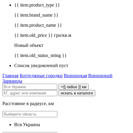
{{ item.product_type }}
{{ item.brand_name }}
{{ item.product_name }}
{{ item.old_price }} грн/кв.м
Новый объект
{{ item.old_status_string }}
Список уведомлений пуст
Главная
Коттеджные городки
Винницкая
Винницкий
Зарванцы
+{{ radius }} км
искать в каталоге
Расстояние в радиусе, км
Вся Украина