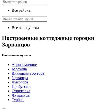
Все районы
Все нас. пункты
Построенные коттеджные городки
Зарванцов
Населенные пункты
Агрономичное
Березина
Винницкие Хутора
Зарванцы
Лысогора
Прибугское
Стрижавка
Якушинцы
Турбов