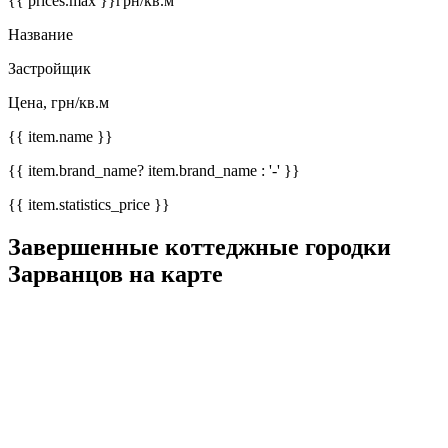
{{ prices.max }}
грн/кв.м
Название
Застройщик
Цена, грн/кв.м
{{ item.name }}
{{ item.brand_name? item.brand_name : '-' }}
{{ item.statistics_price }}
Завершенные коттеджные городки
Зарванцов на карте