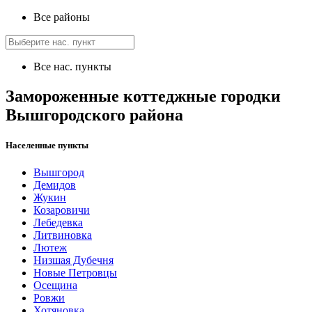
Все районы
Все нас. пункты
Замороженные коттеджные городки
Вышгородского района
Населенные пункты
Вышгород
Демидов
Жукин
Козаровичи
Лебедевка
Литвиновка
Лютеж
Низшая Дубечня
Новые Петровцы
Осещина
Ровжи
Хотяновка