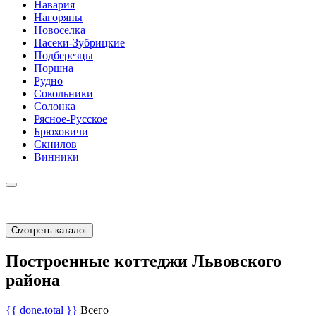
Навария
Нагоряны
Новоселка
Пасеки-Зубрицкие
Подберезцы
Поршна
Рудно
Сокольники
Солонка
Рясное-Русское
Брюховичи
Скнилов
Винники
Смотреть каталог
Построенные коттеджи Львовского
района
{{ done.total }}
Всего