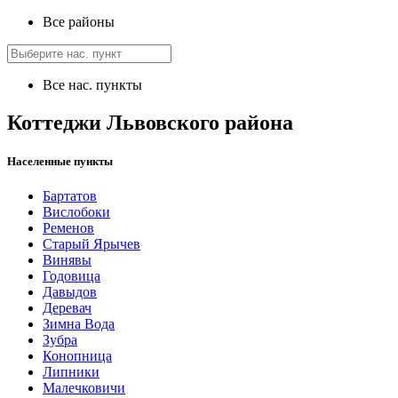
Все районы
Все нас. пункты
Коттеджи Львовского района
Населенные пункты
Бартатов
Вислобоки
Ременов
Старый Ярычев
Винявы
Годовица
Давыдов
Деревач
Зимна Вода
Зубра
Конопница
Липники
Малечковичи