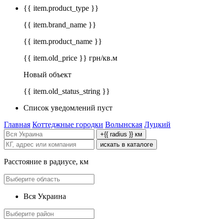
{{ item.product_type }}
{{ item.brand_name }}
{{ item.product_name }}
{{ item.old_price }} грн/кв.м
Новый объект
{{ item.old_status_string }}
Список уведомлений пуст
Главная
Коттеджные городки
Волынская
Луцкий
+{{ radius }} км
искать в каталоге
Расстояние в радиусе, км
Вся Украина