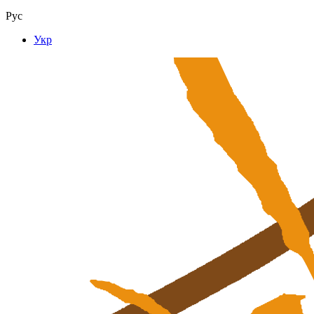
Рус
Укр