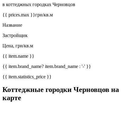
в коттеджных городках Черновцов
{{ prices.max }}
грн/кв.м
Название
Застройщик
Цена, грн/кв.м
{{ item.name }}
{{ item.brand_name? item.brand_name : '-' }}
{{ item.statistics_price }}
Коттеджные городки Черновцов на
карте