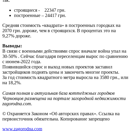
так:
строящиеся - 22347 грн.
построенные – 24417 грн.
Средняя стоимость «квадрата» в построенных городках на
2070 грн. дороже, чем в строящихся. В процентах это на
9,27% дороже.
Выводы:
В связи с военными действиями спрос вначале война упал на
30-50% . Сейчас благодаря переселенцам вырос по сравнению
с июнем-2022 года.
Появившийся спрос и выход новых проектов заставил
застройщиков поднять цены и закончить многие проекты.
За год стоимость квадратного метра выросла на 3580 грн., или
на 18,2%.
Самая полная и актуальная база коттеджных городков
Черновцов размещена на портале загородной недвижимости
zagorodna.com.
© Охраняется Законом «Об авторских правах». Ссылка на
первоисточник обязательна. Копирование запрещено
www.zagorodna.com