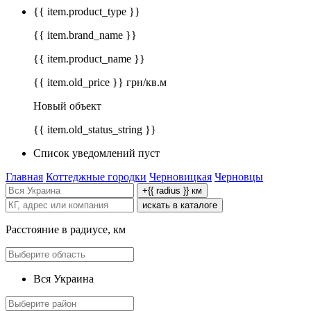
{{ item.product_type }}
{{ item.brand_name }}
{{ item.product_name }}
{{ item.old_price }} грн/кв.м
Новый объект
{{ item.old_status_string }}
Список уведомлений пуст
Главная
Коттеджные городки
Черновицкая
Черновцы
+{{ radius }} км
искать в каталоге
Расстояние в радиусе, км
Вся Украина