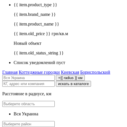
{{ item.product_type }}
{{ item.brand_name }}
{{ item.product_name }}
{{ item.old_price }} грн/кв.м
Новый объект
{{ item.old_status_string }}
Список уведомлений пуст
Главная
Коттеджные городки
Киевская
Бориспольский
+{{ radius }} км
искать в каталоге
Расстояние в радиусе, км
Вся Украина