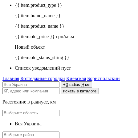
{{ item.product_type }}
{{ item.brand_name }}
{{ item.product_name }}
{{ item.old_price }} грн/кв.м
Новый объект
{{ item.old_status_string }}
Список уведомлений пуст
Главная
Коттеджные городки
Киевская
Бориспольский
+{{ radius }} км
искать в каталоге
Расстояние в радиусе, км
Вся Украина