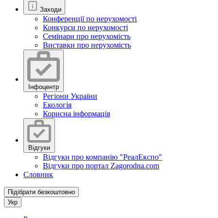
Заходи
Конференції по нерухомості
Конкурси по нерухомості
Семінари про нерухомість
Виставки про нерухомість
Інфоцентр
Регіони України
Екологія
Корисна інформація
Відгуки
Відгуки про компанію "РеалЕкспо"
Відгуки про портал Zagorodna.com
Словник
Підібрати безкоштовно
Укр