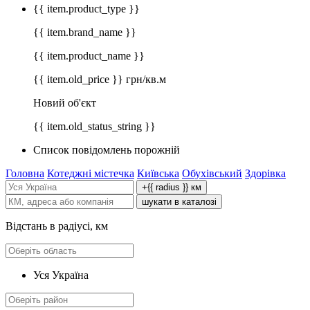
{{ item.product_type }}
{{ item.brand_name }}
{{ item.product_name }}
{{ item.old_price }} грн/кв.м
Новий об'єкт
{{ item.old_status_string }}
Список повідомлень порожній
Головна
Котеджні містечка
Київська
Обухівський
Здорівка
+{{ radius }} км
шукати в каталозі
Відстань в радіусі, км
Уся Україна