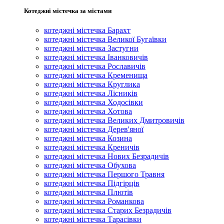
Котеджні містечка за містами
котеджні містечка Барахт
котеджні містечка Великої Бугаївки
котеджні містечка Застугни
котеджні містечка Іванковичів
котеджні містечка Рославичів
котеджні містечка Кременища
котеджні містечка Круглика
котеджні містечка Лісників
котеджні містечка Ходосівки
котеджні містечка Хотова
котеджні містечка Великих Дмитровичів
котеджні містечка Дерев'яної
котеджні містечка Козина
котеджні містечка Креничів
котеджні містечка Нових Безрадичів
котеджні містечка Обухова
котеджні містечка Першого Травня
котеджні містечка Підгірців
котеджні містечка Плютів
котеджні містечка Романкова
котеджні містечка Старих Безрадичів
котеджні містечка Тарасівки