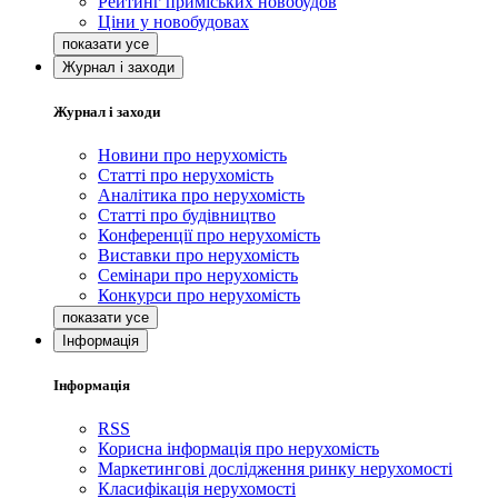
Рейтинг приміських новобудов
Ціни у новобудовах
Журнал і заходи
Журнал і заходи
Новини про нерухомість
Статті про нерухомість
Аналітика про нерухомість
Статті про будівництво
Конференції про нерухомість
Виставки про нерухомість
Семінари про нерухомість
Конкурси про нерухомість
Інформація
Інформація
RSS
Корисна інформація про нерухомість
Маркетингові дослідження ринку нерухомості
Класифікація нерухомості