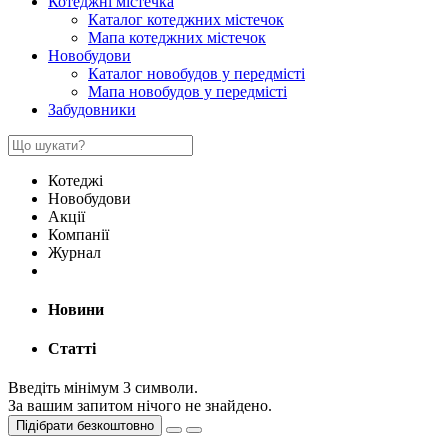
Котеджні містечка
Каталог котеджних містечок
Мапа котеджних містечок
Новобудови
Каталог новобудов у передмісті
Мапа новобудов у передмісті
Забудовники
Котеджі
Новобудови
Акції
Компанії
Журнал
Новини
Статті
Введіть мінімум 3 символи.
За вашим запитом нічого не знайдено.
Підібрати безкоштовно