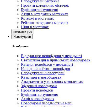
Споруджувані містечка
Проекти котеджних містечок
Будівництво зупинено
Акції в котеджних містечках
Котеджі в містечках
Рейтинг котеджних містечок
Ціни в містечках
Новобудови
Новобудови
Відгуки про новобудови у передмісті
Статистика цін в приміських новобудовах
Каталог новобудов у передмісті
Народний рейтинг новобудов
Споруджувані новобудови
Квартири в новобудовах
Апартаменти у житлових комплексах
Збудовані новобудови
Проекти новобудов
Будівництво зупинено
Акції в новобудовах
Новобудови передмістя на мапі