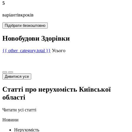
5
варіантів
кроків
Підібрати безкоштовно
Новобудови Здорівки
{{ other_category.total }}
Усього
Дивитися усе
Статті про нерухомість Київської
області
Читати усі статті
Новини
Нерухомість