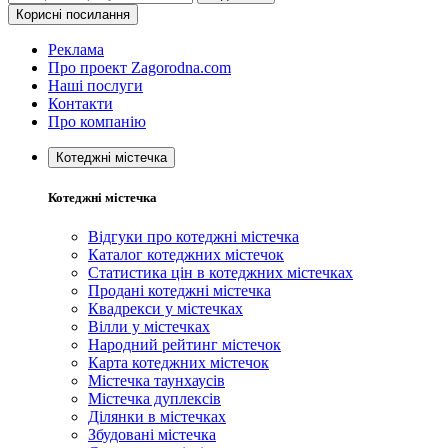
Корисні посилання
Реклама
Про проект Zagorodna.com
Наші послуги
Контакти
Про компанію
Котеджні містечка
Котеджні містечка
Відгуки про котеджні містечка
Каталог котеджних містечок
Статистика цін в котеджних містечках
Продані котеджні містечка
Квадрекси у містечках
Вілли у містечках
Народний рейтинг містечок
Карта котеджних містечок
Містечка таунхаусів
Містечка дуплексів
Ділянки в містечках
Збудовані містечка