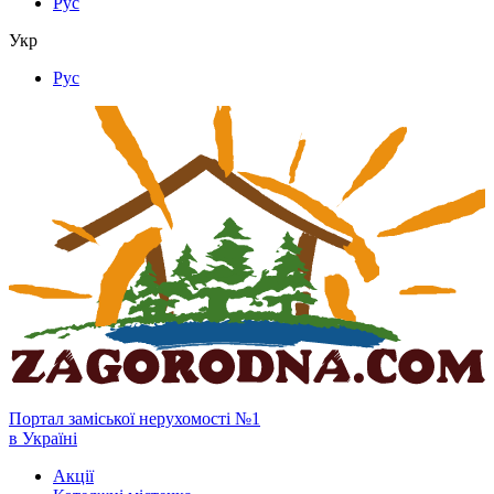
Рус
Укр
Рус
Портал заміської нерухомості №1
в Україні
Акції