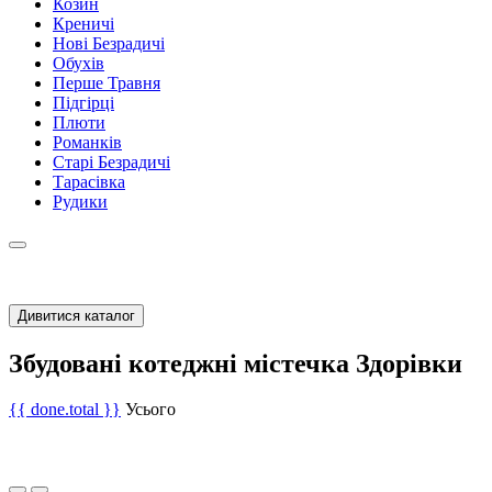
Козин
Креничі
Нові Безрадичі
Обухів
Перше Травня
Підгірці
Плюти
Романків
Старі Безрадичі
Тарасівка
Рудики
Дивитися каталог
Збудовані котеджні містечка Здорівки
{{ done.total }}
Усього