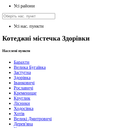
Усі райони
Усі нас. пункти
Котеджні містечка Здорівки
Населені пункти
Барахти
Велика Бугаївка
Застугна
Здорівка
Іванковичі
Рославичі
Кременище
Круглик
Лісники
Ходосівка
Хотів
Великі Дмитровичі
Дерев'яна