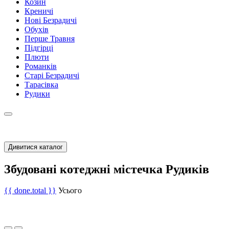
Козин
Креничі
Нові Безрадичі
Обухів
Перше Травня
Підгірці
Плюти
Романків
Старі Безрадичі
Тарасівка
Рудики
Дивитися каталог
Збудовані котеджні містечка Рудиків
{{ done.total }}
Усього