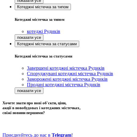
Котеджні містечка за типом
Котеджні містечка за типом
котеджі Рудиків
Котеджні містечка за статусами
Котеджні містечка за статусами
Завершені котеджні містечка Рудиків
Споруджувані котеджні містечка Рудиків
Заморожені котеджні містечка Рудиків
Продані котеджні містечка Рудиків
Хочете знати про нові об'єкти, ціни,
акції в новобудовах і котеджних містечках,
свіжі новини першими?
Приєднуйтесь до нас в
Telegram
!