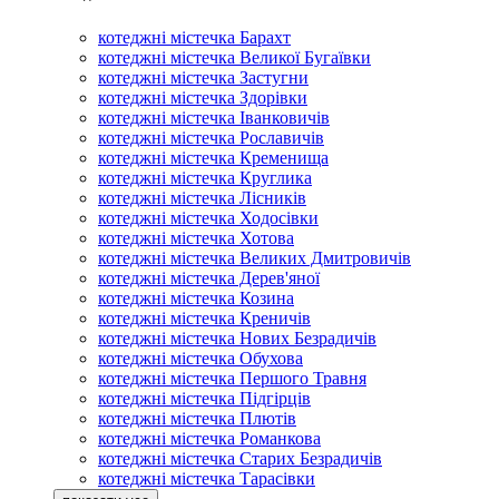
котеджні містечка Барахт
котеджні містечка Великої Бугаївки
котеджні містечка Застугни
котеджні містечка Здорівки
котеджні містечка Іванковичів
котеджні містечка Рославичів
котеджні містечка Кременища
котеджні містечка Круглика
котеджні містечка Лісників
котеджні містечка Ходосівки
котеджні містечка Хотова
котеджні містечка Великих Дмитровичів
котеджні містечка Дерев'яної
котеджні містечка Козина
котеджні містечка Креничів
котеджні містечка Нових Безрадичів
котеджні містечка Обухова
котеджні містечка Першого Травня
котеджні містечка Підгірців
котеджні містечка Плютів
котеджні містечка Романкова
котеджні містечка Старих Безрадичів
котеджні містечка Тарасівки