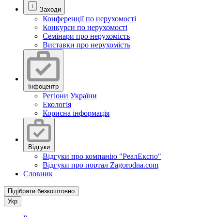
Заходи
Конференції по нерухомості
Конкурси по нерухомості
Семінари про нерухомість
Виставки про нерухомість
Інфоцентр
Регіони України
Екологія
Корисна інформація
Відгуки
Відгуки про компанію "РеалЕкспо"
Відгуки про портал Zagorodna.com
Словник
Підібрати безкоштовно
Укр