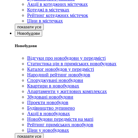
Акції в котеджних містечках
Котеджі в містечках
Рейтинг котеджних містечок
Ціни в містечках
Новобудови
Новобудови
Відгуки про новобудови у передмісті
Статистика цін в приміських новобудовах
Каталог новобудов у передмісті
Народний рейтинг новобудов
Споруджувані новобудови
Квартири в новобудовах
Апартаменти у житлових комплексах
Збудовані новобудови
Проекти новобудов
Будівництво зупинено
Акції в новобудовах
Новобудови передмістя на мапі
Рейтинг приміських новобудов
Ціни у новобудовах