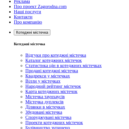
Реклама
Про проект Zagorodna.com
Наші послуги
Контакти
Про компанію
Котеджні містечка
Котеджні містечка
Відгуки про котеджні містечка
Каталог котеджних містечок
Статистика цін в котеджних містечках
Продані котеджні містечка
Квадрекси у містечках
Вілли у містечках
Народний рейтинг містечок
Карта котеджних містечок
Містечка таунхаусів
Містечка дуплексів
Ділянки в містечках
Збудовані містечка
Споруджувані містечка
Проекти котеджних містечок
Будівництво зупинено