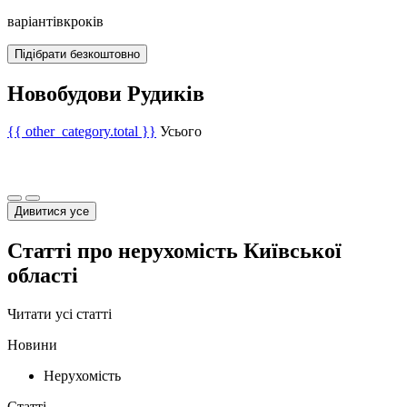
варіантів
кроків
Підібрати безкоштовно
Новобудови Рудиків
{{ other_category.total }}
Усього
Дивитися усе
Статті про нерухомість Київської
області
Читати усі статті
Новини
Нерухомість
Статті