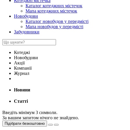
Котеджні містечка
Каталог котеджних містечок
Мапа котеджних містечок
Новобудови
Каталог новобудов у передмісті
Мапа новобудов у передмісті
Забудовники
Котеджі
Новобудови
Акції
Компанії
Журнал
Новини
Статті
Введіть мінімум 3 символи.
За вашим запитом нічого не знайдено.
Підібрати безкоштовно