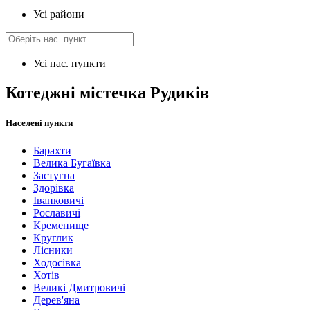
Усі райони
Усі нас. пункти
Котеджні містечка Рудиків
Населені пункти
Барахти
Велика Бугаївка
Застугна
Здорівка
Іванковичі
Рославичі
Кременище
Круглик
Лісники
Ходосівка
Хотів
Великі Дмитровичі
Дерев'яна