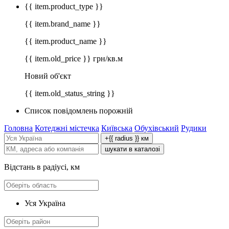
{{ item.product_type }}
{{ item.brand_name }}
{{ item.product_name }}
{{ item.old_price }} грн/кв.м
Новий об'єкт
{{ item.old_status_string }}
Список повідомлень порожній
Головна
Котеджні містечка
Київська
Обухівський
Рудики
+{{ radius }} км
шукати в каталозі
Відстань в радіусі, км
Уся Україна