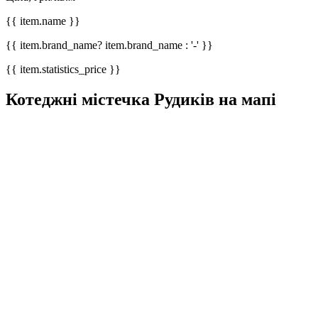
{{ item.name }}
{{ item.brand_name? item.brand_name : '-' }}
{{ item.statistics_price }}
Котеджні містечка Рудиків на мапі