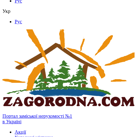
Рус
Укр
Рус
Портал заміської нерухомості №1
в Україні
Акції