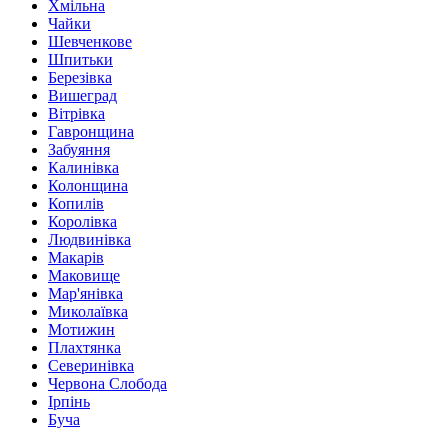
Хмільна
Чайки
Шевченкове
Шпитьки
Березівка
Вишеград
Вітрівка
Гавронщина
Забуяння
Калинівка
Колонщина
Копилів
Королівка
Людвинівка
Макарів
Маковище
Мар'янівка
Миколаївка
Мотижин
Плахтянка
Северинівка
Червона Слобода
Ірпінь
Буча