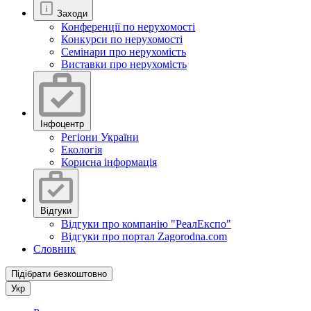
Заходи
Конференції по нерухомості
Конкурси по нерухомості
Семінари про нерухомість
Виставки про нерухомість
Інфоцентр
Регіони України
Екологія
Корисна інформація
Відгуки
Відгуки про компанію "РеалЕкспо"
Відгуки про портал Zagorodna.com
Словник
Підібрати безкоштовно
Укр