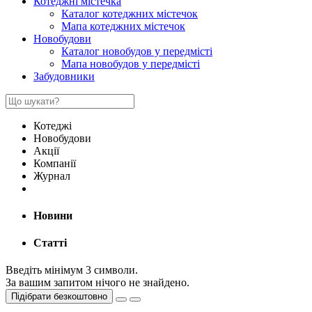
Котеджні містечка
Каталог котеджних містечок
Мапа котеджних містечок
Новобудови
Каталог новобудов у передмісті
Мапа новобудов у передмісті
Забудовники
Котеджі
Новобудови
Акції
Компанії
Журнал
Новини
Статті
Введіть мінімум 3 символи.
За вашим запитом нічого не знайдено.
Підібрати безкоштовно