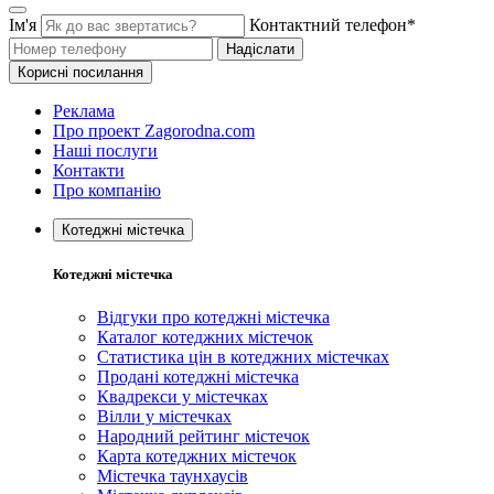
Ім'я
Контактний телефон*
Надіслати
Корисні посилання
Реклама
Про проект Zagorodna.com
Наші послуги
Контакти
Про компанію
Котеджні містечка
Котеджні містечка
Відгуки про котеджні містечка
Каталог котеджних містечок
Статистика цін в котеджних містечках
Продані котеджні містечка
Квадрекси у містечках
Вілли у містечках
Народний рейтинг містечок
Карта котеджних містечок
Містечка таунхаусів