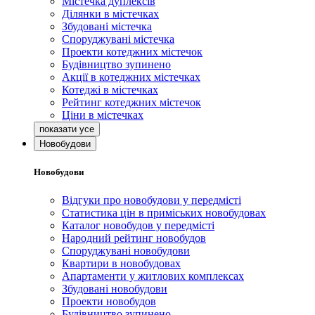
Містечка дуплексів
Ділянки в містечках
Збудовані містечка
Споруджувані містечка
Проекти котеджних містечок
Будівництво зупинено
Акції в котеджних містечках
Котеджі в містечках
Рейтинг котеджних містечок
Ціни в містечках
Новобудови
Новобудови
Відгуки про новобудови у передмісті
Статистика цін в приміських новобудовах
Каталог новобудов у передмісті
Народний рейтинг новобудов
Споруджувані новобудови
Квартири в новобудовах
Апартаменти у житлових комплексах
Збудовані новобудови
Проекти новобудов
Будівництво зупинено