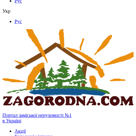
Рус
Укр
Рус
Портал заміської нерухомості №1
в Україні
Акції