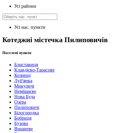
Усі райони
Усі нас. пункти
Котеджні містечка Пилиповичів
Населені пункти
Блиставиця
Клавдієво-Тарасове
Козинці
Луб'янка
Микуличі
Немішаєве
Нова Буда
Озера
Пилиповичі
Білогородка
Бобриця
Бузова
Вишневе