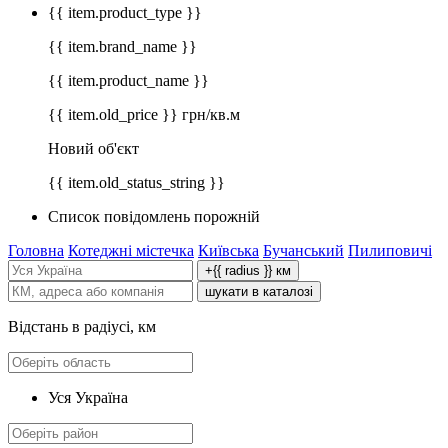
{{ item.product_type }}
{{ item.brand_name }}
{{ item.product_name }}
{{ item.old_price }} грн/кв.м
Новий об'єкт
{{ item.old_status_string }}
Список повідомлень порожній
Головна
Котеджні містечка
Київська
Бучанський
Пилиповичі
+{{ radius }} км
шукати в каталозі
Відстань в радіусі, км
Уся Україна