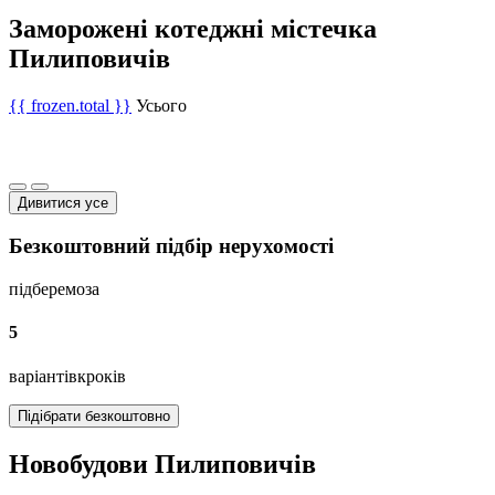
Заморожені котеджні містечка
Пилиповичів
{{ frozen.total }}
Усього
Дивитися усе
Безкоштовний підбір нерухомості
підберемо
за
5
варіантів
кроків
Підібрати безкоштовно
Новобудови Пилиповичів