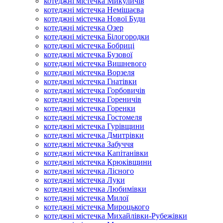
котеджні містечка Микуличів
котеджні містечка Немішаєва
котеджні містечка Нової Буди
котеджні містечка Озер
котеджні містечка Білогородки
котеджні містечка Бобриці
котеджні містечка Бузової
котеджні містечка Вишневого
котеджні містечка Ворзеля
котеджні містечка Гнатівки
котеджні містечка Горбовичів
котеджні містечка Гореничів
котеджні містечка Горенки
котеджні містечка Гостомеля
котеджні містечка Гурівщини
котеджні містечка Дмитрівки
котеджні містечка Забуччя
котеджні містечка Капітанівки
котеджні містечка Крюківщини
котеджні містечка Лісного
котеджні містечка Луки
котеджні містечка Любимівки
котеджні містечка Милої
котеджні містечка Мироцького
котеджні містечка Михайлівки-Рубежівки