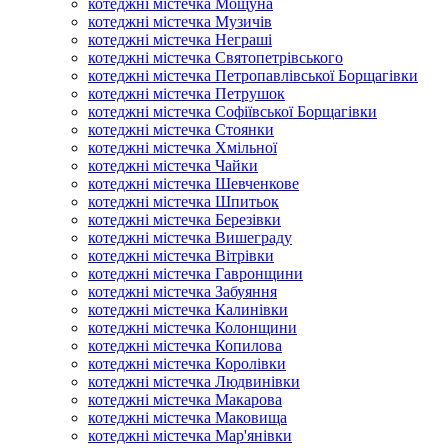
котеджні містечка Мощуна
котеджні містечка Музичів
котеджні містечка Неграші
котеджні містечка Святопетрівського
котеджні містечка Петропавлівської Борщагівки
котеджні містечка Петрушок
котеджні містечка Софіївської Борщагівки
котеджні містечка Стоянки
котеджні містечка Хмільної
котеджні містечка Чайки
котеджні містечка Шевченкове
котеджні містечка Шпитьок
котеджні містечка Березівки
котеджні містечка Вишеграду
котеджні містечка Вітрівки
котеджні містечка Гавронщини
котеджні містечка Забуяння
котеджні містечка Калинівки
котеджні містечка Колонщини
котеджні містечка Копилова
котеджні містечка Королівки
котеджні містечка Людвинівки
котеджні містечка Макарова
котеджні містечка Маковища
котеджні містечка Мар'янівки