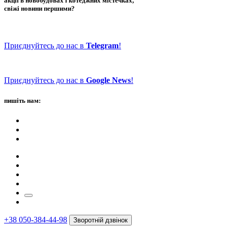
акції в новобудовах і котеджних містечках,
свіжі новини першими?
Приєднуйтесь до нас в
Telegram
!
Приєднуйтесь до нас в
Google News
!
пишіть нам:
+38 050-384-44-98
Зворотній дзвінок