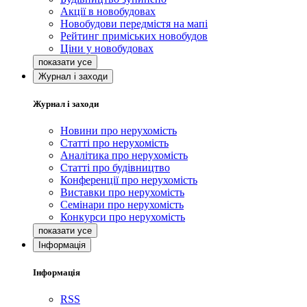
Акції в новобудовах
Новобудови передмістя на мапі
Рейтинг приміських новобудов
Ціни у новобудовах
Журнал і заходи
Журнал і заходи
Новини про нерухомість
Статті про нерухомість
Аналітика про нерухомість
Статті про будівництво
Конференції про нерухомість
Виставки про нерухомість
Семінари про нерухомість
Конкурси про нерухомість
Інформація
Інформація
RSS