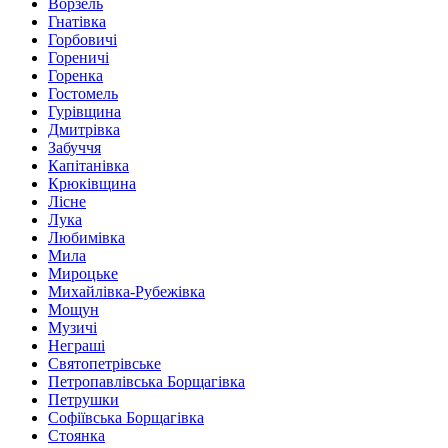
Ворзель
Гнатівка
Горбовичі
Гореничі
Горенка
Гостомель
Гурівщина
Дмитрівка
Забуччя
Капітанівка
Крюківщина
Лісне
Лука
Любимівка
Мила
Мироцьке
Михайлівка-Рубежівка
Мощун
Музичі
Неграші
Святопетрівське
Петропавлівська Борщагівка
Петрушки
Софіївська Борщагівка
Стоянка