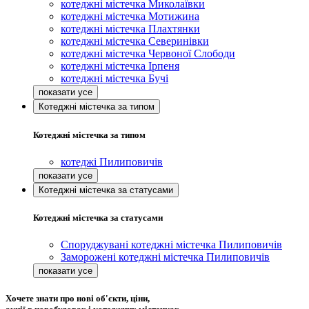
котеджні містечка Миколаївки
котеджні містечка Мотижина
котеджні містечка Плахтянки
котеджні містечка Северинівки
котеджні містечка Червоної Слободи
котеджні містечка Ірпеня
котеджні містечка Бучі
Котеджні містечка за типом
Котеджні містечка за типом
котеджі Пилиповичів
Котеджні містечка за статусами
Котеджні містечка за статусами
Споруджувані котеджні містечка Пилиповичів
Заморожені котеджні містечка Пилиповичів
Хочете знати про нові об'єкти, ціни,