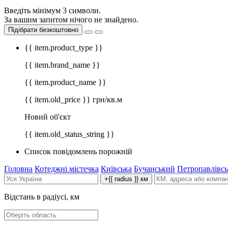
Введіть мінімум 3 символи.
За вашим запитом нічого не знайдено.
Підібрати безкоштовно
{{ item.product_type }}
{{ item.brand_name }}
{{ item.product_name }}
{{ item.old_price }} грн/кв.м
Новий об'єкт
{{ item.old_status_string }}
Список повідомлень порожній
Головна
Котеджні містечка
Київська
Бучанський
Петропавлівсь
+{{ radius }} км
Відстань в радіусі, км