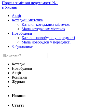
Портал заміської нерухомості №1
в Україні
Акції
Котеджні містечка
Каталог котеджних містечок
Мапа котеджних містечок
Новобудови
Каталог новобудов у передмісті
Мапа новобудов у передмісті
Забудовники
Котеджі
Новобудови
Акції
Компанії
Журнал
Новини
Статті