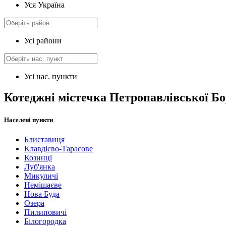
Уся Україна
Усі райони
Усі нас. пункти
Котеджні містечка Петропавлівської Б
Населені пункти
Блиставиця
Клавдієво-Тарасове
Козинці
Луб'янка
Микуличі
Немішаєве
Нова Буда
Озера
Пилиповичі
Білогородка