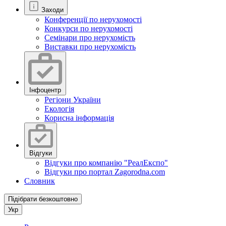
Заходи
Конференції по нерухомості
Конкурси по нерухомості
Семінари про нерухомість
Виставки про нерухомість
Інфоцентр
Регіони України
Екологія
Корисна інформація
Відгуки
Відгуки про компанію "РеалЕкспо"
Відгуки про портал Zagorodna.com
Словник
Підібрати безкоштовно
Укр