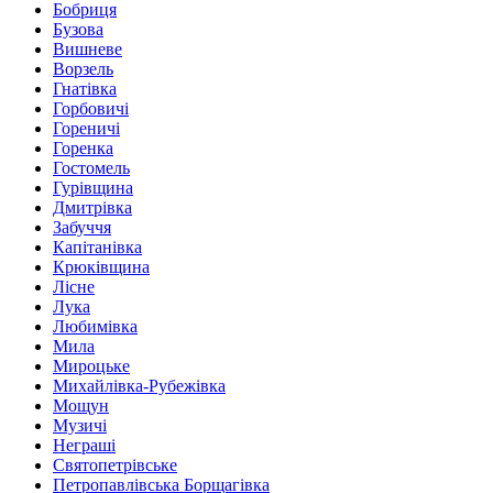
Бобриця
Бузова
Вишневе
Ворзель
Гнатівка
Горбовичі
Гореничі
Горенка
Гостомель
Гурівщина
Дмитрівка
Забуччя
Капітанівка
Крюківщина
Лісне
Лука
Любимівка
Мила
Мироцьке
Михайлівка-Рубежівка
Мощун
Музичі
Неграші
Святопетрівське
Петропавлівська Борщагівка