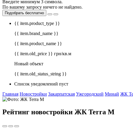
Введите минимум 3 символа.
По вашему запросу ничего не найдено.
Подобрать бесплатно
{{ item.product_type }}
{{ item.brand_name }}
{{ item.product_name }}
{{ item.old_price }} грн/кв.м
Новый объект
{{ item.old_status_string }}
Список уведомлений пуст
Главная
Новостройки
Закарпатская
Ужгородский
Минай
ЖК Te
Рейтинг новостройки ЖК Terra M