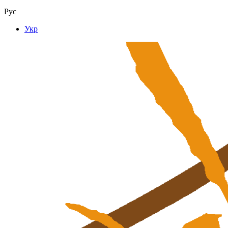
Рус
Укр