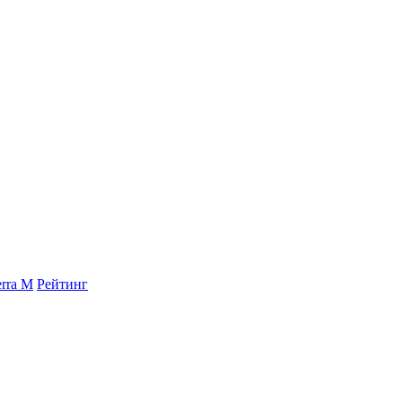
rra M
Рейтинг