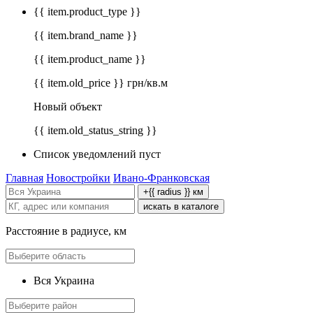
{{ item.product_type }}
{{ item.brand_name }}
{{ item.product_name }}
{{ item.old_price }} грн/кв.м
Новый объект
{{ item.old_status_string }}
Список уведомлений пуст
Главная
Новостройки
Ивано-Франковская
+{{ radius }} км
искать в каталоге
Расстояние в радиусе, км
Вся Украина