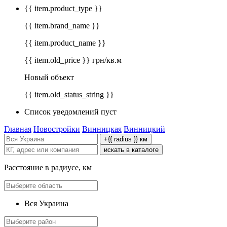
{{ item.product_type }}
{{ item.brand_name }}
{{ item.product_name }}
{{ item.old_price }} грн/кв.м
Новый объект
{{ item.old_status_string }}
Список уведомлений пуст
Главная
Новостройки
Винницкая
Винницкий
+{{ radius }} км
искать в каталоге
Расстояние в радиусе, км
Вся Украина