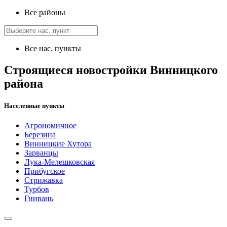
Все районы
Все нас. пункты
Строящиеся новостройки Винницкого
района
Населенные пункты
Агрономичное
Березина
Винницкие Хутора
Зарванцы
Лука-Мелешковская
Прибугское
Стрижавка
Турбов
Гнивань