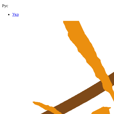
Рус
Укр