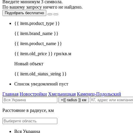
Введите минимум 3 символа.
По вашему запросу ничего не найдено.
Подобрать бесплатно
{{ item.product_type }}
{{ item.brand_name }}
{{ item.product_name }}
{{ item.old_price }} грн/кв.м
Новый объект
{{ item.old_status_string }}
Список уведомлений пуст
Главная
Новостройки
Хмельницкая
Каменец-Подольский
+{{ radius }} км
Расстояние в радиусе, км
Вся Украина