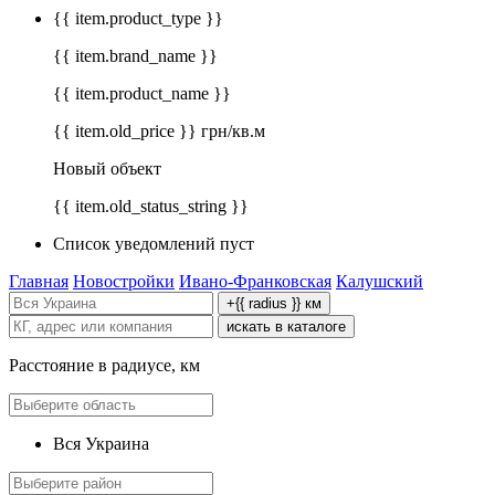
{{ item.product_type }}
{{ item.brand_name }}
{{ item.product_name }}
{{ item.old_price }} грн/кв.м
Новый объект
{{ item.old_status_string }}
Список уведомлений пуст
Главная
Новостройки
Ивано-Франковская
Калушский
+{{ radius }} км
искать в каталоге
Расстояние в радиусе, км
Вся Украина