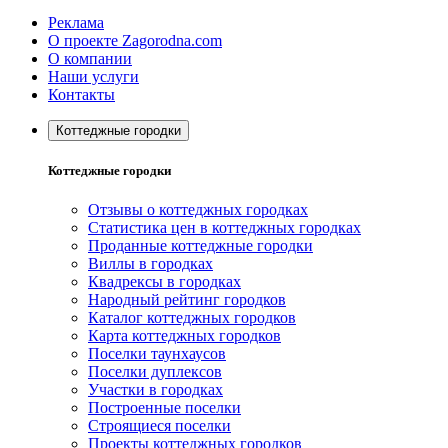
Реклама
О проекте Zagorodna.com
О компании
Наши услуги
Контакты
Коттеджные городки
Коттеджные городки
Отзывы о коттеджных городках
Статистика цен в коттеджных городках
Проданные коттеджные городки
Виллы в городках
Квадрексы в городках
Народный рейтинг городков
Каталог коттеджных городков
Карта коттеджных городков
Поселки таунхаусов
Поселки дуплексов
Участки в городках
Построенные поселки
Строящиеся поселки
Проекты коттеджных городков