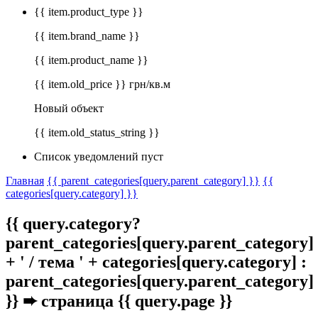
{{ item.product_type }}
{{ item.brand_name }}
{{ item.product_name }}
{{ item.old_price }} грн/кв.м
Новый объект
{{ item.old_status_string }}
Список уведомлений пуст
Главная
{{ parent_categories[query.parent_category] }}
{{
categories[query.category] }}
{{ query.category?
parent_categories[query.parent_category]
+ ' / тема ' + categories[query.category] :
parent_categories[query.parent_category]
}}
➨ страница {{ query.page }}