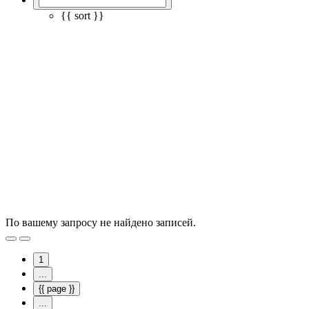
{{ sort }}
По вашему запросу не найдено записей.
1
...
{{ page }}
...