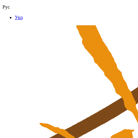
Рус
Укр