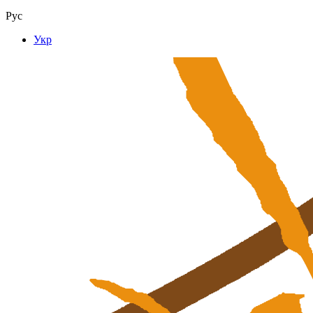
Рус
Укр