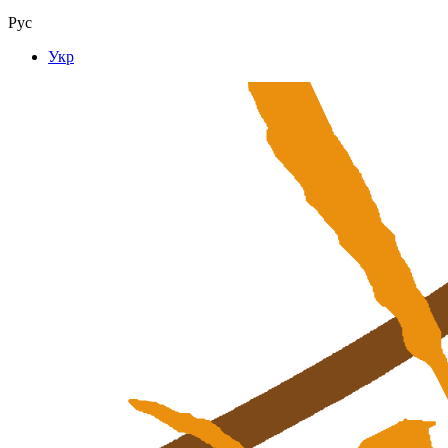
Рус
Укр