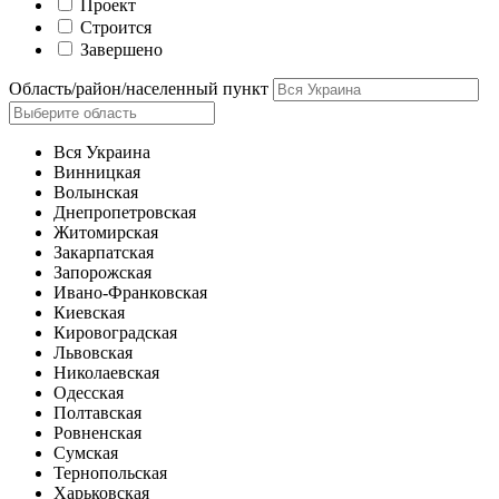
Проект
Строится
Завершено
Область/район/населенный пункт
Вся Украина
Винницкая
Волынская
Днепропетровская
Житомирская
Закарпатская
Запорожская
Ивано-Франковская
Киевская
Кировоградская
Львовская
Николаевская
Одесская
Полтавская
Ровненская
Сумская
Тернопольская
Харьковская