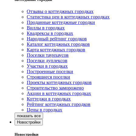
Отзывы о коттеджных городках
Статистика цен в коттеджных городках
Проданные коттеджные городки
Виллы в городках
Квадрексы в городках
Народный рейтинг городков
Каталог коттеджных городков
Карта коттеджных городков
Поселки таунхаусов
Поселки дуплексов
Участки в городках
Построенные поселки
Строящиеся поселки
Проекты коттеджных городков
Строительство заморожено
Акции в коттеджных городках
Коттеджи в городках
Рейтинг коттеджных городков
Цены в городках
Новостройки
Новостройки