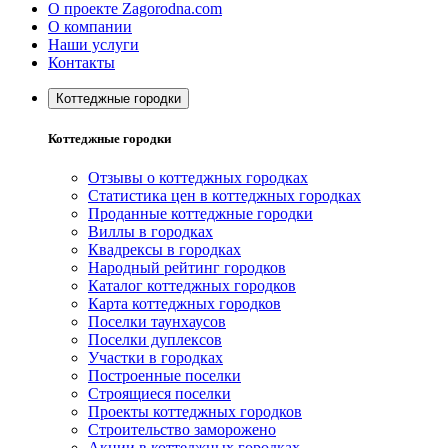
О проекте Zagorodna.com
О компании
Наши услуги
Контакты
Коттеджные городки
Коттеджные городки
Отзывы о коттеджных городках
Статистика цен в коттеджных городках
Проданные коттеджные городки
Виллы в городках
Квадрексы в городках
Народный рейтинг городков
Каталог коттеджных городков
Карта коттеджных городков
Поселки таунхаусов
Поселки дуплексов
Участки в городках
Построенные поселки
Строящиеся поселки
Проекты коттеджных городков
Строительство заморожено
Акции в коттеджных городках