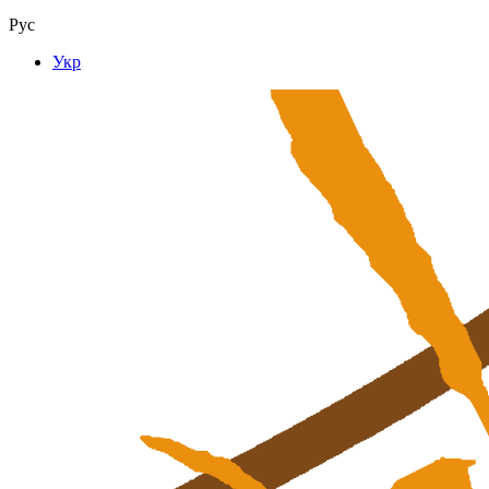
Рус
Укр