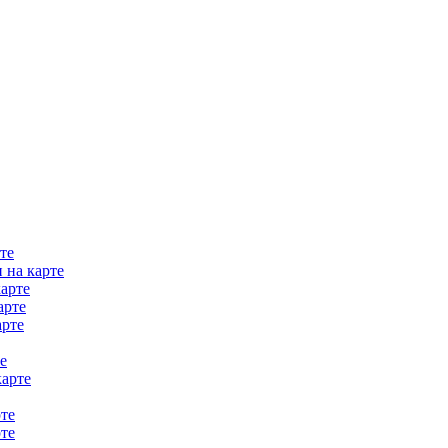
те
 на карте
арте
арте
арте
е
карте
те
те