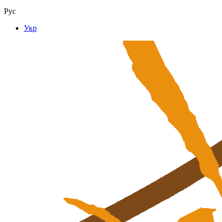
Рус
Укр