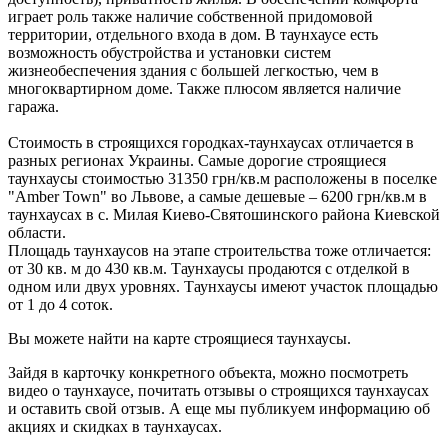
играет роль также наличие собственной придомовой
территории, отдельного входа в дом. В таунхаусе есть
возможность обустройства и установки систем
жизнеобеспечения здания с большей легкостью, чем в
многоквартирном доме. Также плюсом является наличие
гаража.
Стоимость в строящихся городках-таунхаусах отличается в
разных регионах Украины. Самые дорогие строящиеся
таунхаусы стоимостью 31350 грн/кв.м расположены в поселке
"Amber Town" во Львове, а самые дешевые – 6200 грн/кв.м в
таунхаусах в с. Милая Киево-Святошинского района Киевской
области.
Площадь таунхаусов на этапе строительства тоже отличается:
от 30 кв. м до 430 кв.м. Таунхаусы продаются с отделкой в
одном или двух уровнях. Таунхаусы имеют участок площадью
от 1 до 4 соток.
Вы можете найти на карте строящиеся таунхаусы.
Зайдя в карточку конкретного объекта, можно посмотреть
видео о таунхаусе, почитать отзывы о строящихся таунхаусах
и оставить свой отзыв. А еще мы публикуем информацию об
акциях и скидках в таунхаусах.