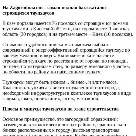
На Zagorodna.com – самая полная база-каталог
строящихся таунхаусов
В базе портала имеется 76 поселков со строящимися домами-
таунхаусами в Киевской области, на втором месте Львовская
область (30 городков) и на третьем месте – Киев (10 поселков).
С помощью удобного поиска мы поможем выбрать
современный и энергоэффективный строящийся таунхаус по
вашему желанию и вкусу. Вы можете искать на сайте
строящийся таунхаус по расстоянию от города, по площади,
по цене, по материалам стен, по размеру земельного участка,
по области, по району, по населенному пункту.
Таунхаусы могут быть эконом- , бизнес-, и элит-класса.
Классность таунхауса зависит от удаленности от города,
необходимой инфраструктуры в комплексе таунхаусов в виде
садиков, школ, поликлиник, аптек, магазинов.
Плюсы и минусы таунхаусов на этапе строительства
Основное преимущество, это загородный образ жизни:
размещение в экологически чистых районах, сравнительно
близко расположенных к городу (высокая транспортная
доступность), приватность жилья. В обеспечении комфорта