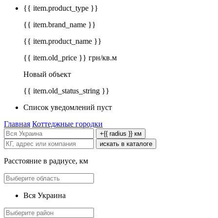
{{ item.product_type }}
{{ item.brand_name }}
{{ item.product_name }}
{{ item.old_price }} грн/кв.м
Новый объект
{{ item.old_status_string }}
Список уведомлений пуст
Главная
Коттеджные городки
+{{ radius }} км
искать в каталоге
Расстояние в радиусе, км
Вся Украина