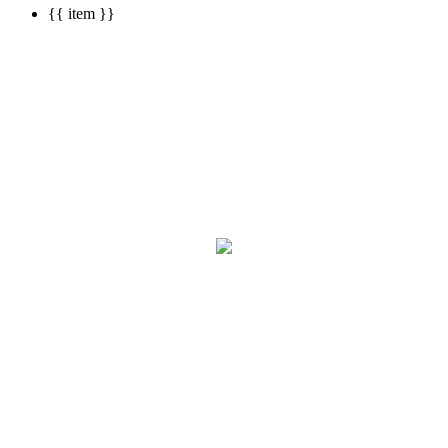
{{ item }}