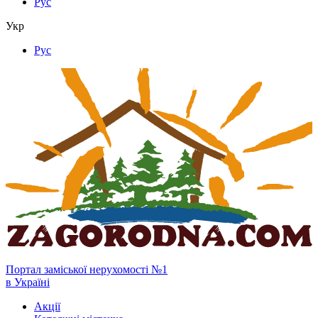
Рус
Укр
Рус
Портал заміської нерухомості №1
в Україні
Акції