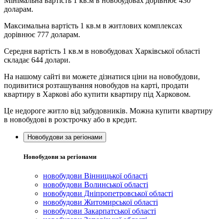
Мінімальна вартість 1 кв.м в новобудовах дорівнює 430
доларам.
Максимальна вартість 1 кв.м в житлових комплексах
дорівнює 777 доларам.
Середня вартість 1 кв.м в новобудовах Харківської області
складає 644 долари.
На нашому сайті ви можете дізнатися ціни на новобудови,
подивитися розташування новобудов на карті, продати
квартиру в Харкові або купити квартиру під Харковом.
Це недороге житло від забудовників. Можна купити квартиру
в новобудові в розстрочку або в кредит.
Новобудови за регіонами
Новобудови за регіонами
новобудови Вінницької області
новобудови Волинської області
новобудови Дніпропетровської області
новобудови Житомирської області
новобудови Закарпатської області