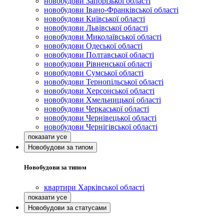
новобудови Запорізької області
новобудови Івано-Франківської області
новобудови Київської області
новобудови Львівської області
новобудови Миколаївської області
новобудови Одеської області
новобудови Полтавської області
новобудови Рівненської області
новобудови Сумської області
новобудови Тернопільської області
новобудови Херсонської області
новобудови Хмельницької області
новобудови Черкаської області
новобудови Чернівецької області
новобудови Чернігівської області
Новобудови за типом
Новобудови за типом
квартири Харківської області
Новобудови за статусами