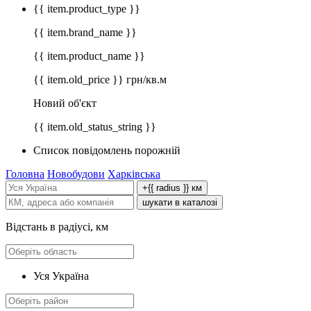
{{ item.product_type }}
{{ item.brand_name }}
{{ item.product_name }}
{{ item.old_price }} грн/кв.м
Новий об'єкт
{{ item.old_status_string }}
Список повідомлень порожній
Головна
Новобудови
Харківська
+{{ radius }} км
шукати в каталозі
Відстань в радіусі, км
Уся Україна