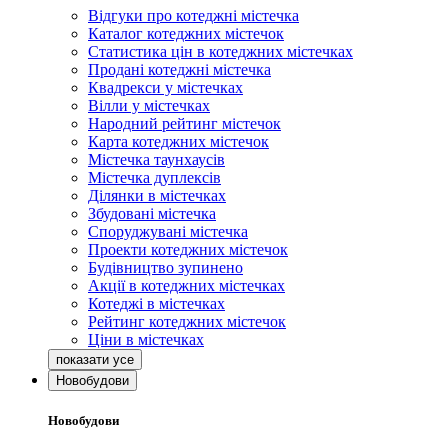
Відгуки про котеджні містечка
Каталог котеджних містечок
Статистика цін в котеджних містечках
Продані котеджні містечка
Квадрекси у містечках
Вілли у містечках
Народний рейтинг містечок
Карта котеджних містечок
Містечка таунхаусів
Містечка дуплексів
Ділянки в містечках
Збудовані містечка
Споруджувані містечка
Проекти котеджних містечок
Будівництво зупинено
Акції в котеджних містечках
Котеджі в містечках
Рейтинг котеджних містечок
Ціни в містечках
Новобудови
Новобудови