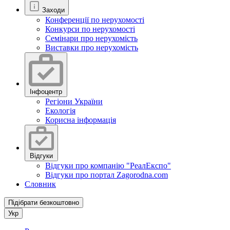
Заходи
Конференції по нерухомості
Конкурси по нерухомості
Семінари про нерухомість
Виставки про нерухомість
Інфоцентр
Регіони України
Екологія
Корисна інформація
Відгуки
Відгуки про компанію "РеалЕкспо"
Відгуки про портал Zagorodna.com
Словник
Підібрати безкоштовно
Укр