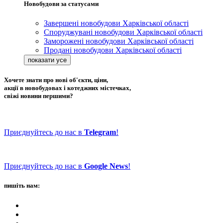
Новобудови за статусами
Завершені новобудови Харківської області
Споруджувані новобудови Харківської області
Заморожені новобудови Харківської області
Продані новобудови Харківської області
Хочете знати про нові об'єкти, ціни,
акції в новобудовах і котеджних містечках,
свіжі новини першими?
Приєднуйтесь до нас в
Telegram
!
Приєднуйтесь до нас в
Google News
!
пишіть нам: