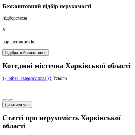
Безкоштовний підбір нерухомості
підберемо
за
5
варіантів
кроків
Підібрати безкоштовно
Котеджні містечка Харківської області
{{ other_category.total }}
Усього
Дивитися усе
Статті про нерухомість Харківської
області