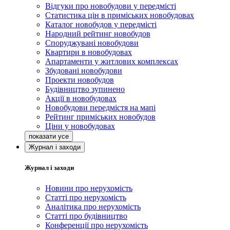
Відгуки про новобудови у передмісті
Статистика цін в приміських новобудовах
Каталог новобудов у передмісті
Народний рейтинг новобудов
Споруджувані новобудови
Квартири в новобудовах
Апартаменти у житлових комплексах
Збудовані новобудови
Проекти новобудов
Будівництво зупинено
Акції в новобудовах
Новобудови передмістя на мапі
Рейтинг приміських новобудов
Ціни у новобудовах
Журнал і заходи
Журнал і заходи
Новини про нерухомість
Статті про нерухомість
Аналітика про нерухомість
Статті про будівництво
Конференції про нерухомість