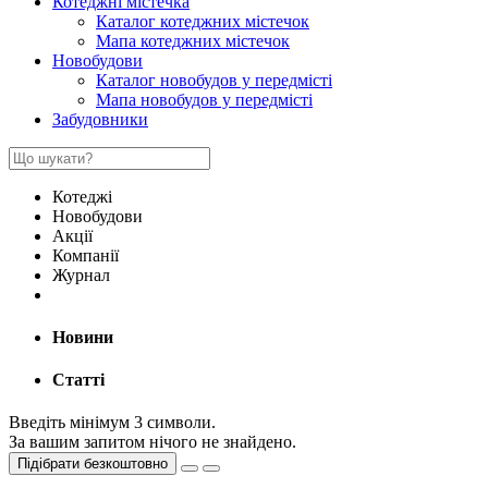
Котеджні містечка
Каталог котеджних містечок
Мапа котеджних містечок
Новобудови
Каталог новобудов у передмісті
Мапа новобудов у передмісті
Забудовники
Котеджі
Новобудови
Акції
Компанії
Журнал
Новини
Статті
Введіть мінімум 3 символи.
За вашим запитом нічого не знайдено.
Підібрати безкоштовно