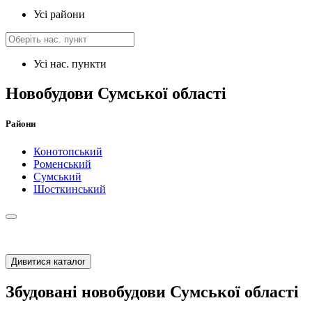
Усі райони
Усі нас. пункти
Новобудови Сумської області
Райони
Конотопський
Роменський
Сумський
Шосткинський
Дивитися каталог
Збудовані новобудови Сумської області