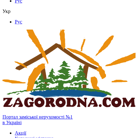
Рус
Укр
Рус
Портал заміської нерухомості №1
в Україні
Акції