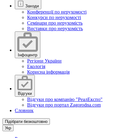
Заходи
Конференції по нерухомості
Конкурси по нерухомості
Семінари про нерухомість
Виставки про нерухомість
Інфоцентр
Регіони України
Екологія
Корисна інформація
Відгуки
Відгуки про компанію "РеалЕкспо"
Відгуки про портал Zagorodna.com
Словник
Підібрати безкоштовно
Укр