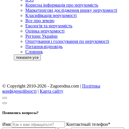
Корисна інформація про нерухомість
Маркетингові дослідження ринку нерухомості
Класифікація нерухомості
Все про землю
Екологія та нерухомість
Оцінка нерухомості
Регіони України
Опитування і голосування по нерухомості
Питання-відповідь
Словник
© Copyright 2010-2026 - Zagorodna.com
|
Політика
конфіденційності
|
Карта сайту
Появились вопросы?
Имя
Контактный телефон*