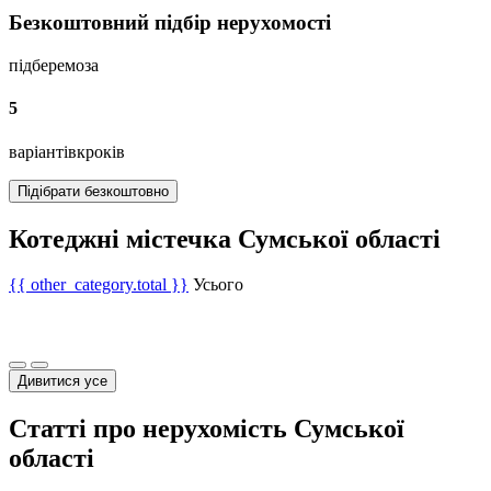
Безкоштовний підбір нерухомості
підберемо
за
5
варіантів
кроків
Підібрати безкоштовно
Котеджні містечка Сумської області
{{ other_category.total }}
Усього
Дивитися усе
Статті про нерухомість Сумської
області