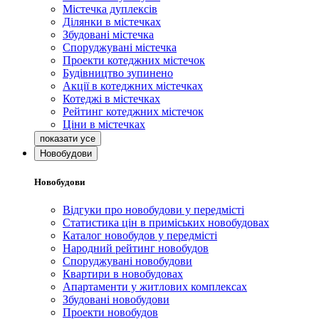
Містечка дуплексів
Ділянки в містечках
Збудовані містечка
Споруджувані містечка
Проекти котеджних містечок
Будівництво зупинено
Акції в котеджних містечках
Котеджі в містечках
Рейтинг котеджних містечок
Ціни в містечках
Новобудови
Новобудови
Відгуки про новобудови у передмісті
Статистика цін в приміських новобудовах
Каталог новобудов у передмісті
Народний рейтинг новобудов
Споруджувані новобудови
Квартири в новобудовах
Апартаменти у житлових комплексах
Збудовані новобудови
Проекти новобудов