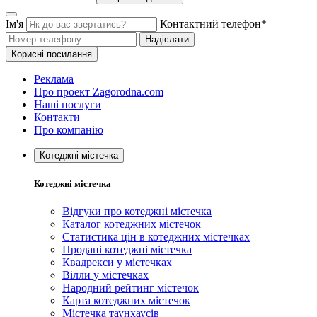
Ім'я
Контактний телефон*
Надіслати
Корисні посилання
Реклама
Про проект Zagorodna.com
Наші послуги
Контакти
Про компанію
Котеджні містечка
Котеджні містечка
Відгуки про котеджні містечка
Каталог котеджних містечок
Статистика цін в котеджних містечках
Продані котеджні містечка
Квадрекси у містечках
Вілли у містечках
Народний рейтинг містечок
Карта котеджних містечок
Містечка таунхаусів