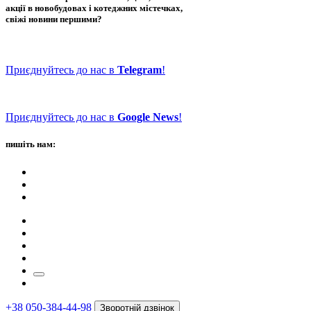
акції в новобудовах і котеджних містечках,
свіжі новини першими?
Приєднуйтесь до нас в
Telegram
!
Приєднуйтесь до нас в
Google News
!
пишіть нам:
+38 050-384-44-98
Зворотній дзвінок