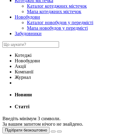
Котеджні містечка
Каталог котеджних містечок
Мапа котеджних містечок
Новобудови
Каталог новобудов у передмісті
Мапа новобудов у передмісті
Забудовники
Котеджі
Новобудови
Акції
Компанії
Журнал
Новини
Статті
Введіть мінімум 3 символи.
За вашим запитом нічого не знайдено.
Підібрати безкоштовно