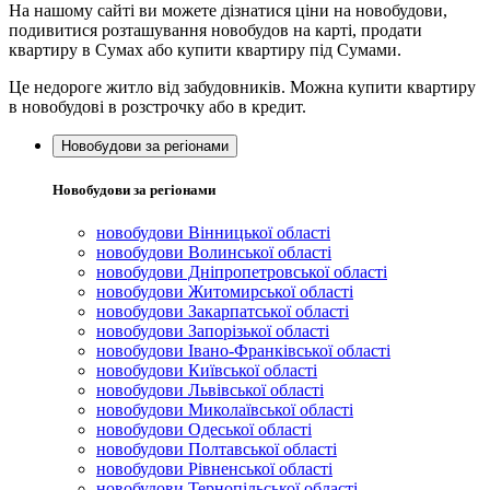
На нашому сайті ви можете дізнатися ціни на новобудови,
подивитися розташування новобудов на карті, продати
квартиру в Сумах або купити квартиру під Сумами.
Це недороге житло від забудовників. Можна купити квартиру
в новобудові в розстрочку або в кредит.
Новобудови за регіонами
Новобудови за регіонами
новобудови Вінницької області
новобудови Волинської області
новобудови Дніпропетровської області
новобудови Житомирської області
новобудови Закарпатської області
новобудови Запорізької області
новобудови Івано-Франківської області
новобудови Київської області
новобудови Львівської області
новобудови Миколаївської області
новобудови Одеської області
новобудови Полтавської області
новобудови Рівненської області
новобудови Тернопільської області