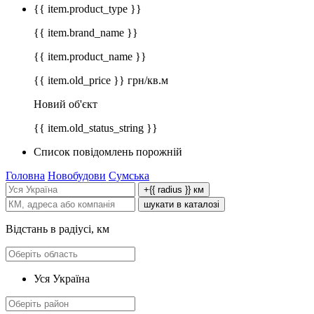
{{ item.product_type }}
{{ item.brand_name }}
{{ item.product_name }}
{{ item.old_price }} грн/кв.м
Новий об'єкт
{{ item.old_status_string }}
Список повідомлень порожній
Головна
Новобудови
Сумська
+{{ radius }} км
шукати в каталозі
Відстань в радіусі, км
Уся Україна