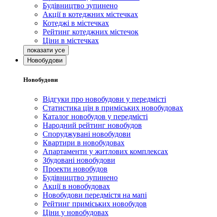
Будівництво зупинено
Акції в котеджних містечках
Котеджі в містечках
Рейтинг котеджних містечок
Ціни в містечках
Новобудови
Новобудови
Відгуки про новобудови у передмісті
Статистика цін в приміських новобудовах
Каталог новобудов у передмісті
Народний рейтинг новобудов
Споруджувані новобудови
Квартири в новобудовах
Апартаменти у житлових комплексах
Збудовані новобудови
Проекти новобудов
Будівництво зупинено
Акції в новобудовах
Новобудови передмістя на мапі
Рейтинг приміських новобудов
Ціни у новобудовах