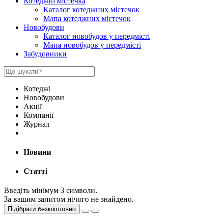
Котеджні містечка
Каталог котеджних містечок
Мапа котеджних містечок
Новобудови
Каталог новобудов у передмісті
Мапа новобудов у передмісті
Забудовники
Котеджі
Новобудови
Акції
Компанії
Журнал
Новини
Статті
Введіть мінімум 3 символи.
За вашим запитом нічого не знайдено.
Підібрати безкоштовно