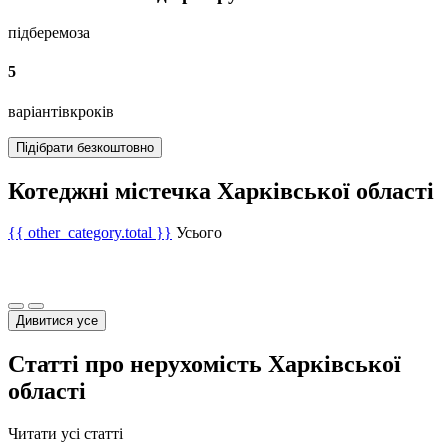
підберемо
за
5
варіантів
кроків
Підібрати безкоштовно
Котеджні містечка Харківської області
{{ other_category.total }}
Усього
Дивитися усе
Статті про нерухомість Харківської
області
Читати усі статті