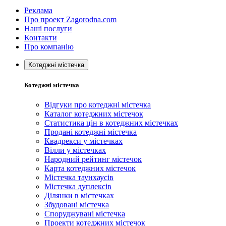
Реклама
Про проект Zagorodna.com
Наші послуги
Контакти
Про компанію
Котеджні містечка
Котеджні містечка
Відгуки про котеджні містечка
Каталог котеджних містечок
Статистика цін в котеджних містечках
Продані котеджні містечка
Квадрекси у містечках
Вілли у містечках
Народний рейтинг містечок
Карта котеджних містечок
Містечка таунхаусів
Містечка дуплексів
Ділянки в містечках
Збудовані містечка
Споруджувані містечка
Проекти котеджних містечок