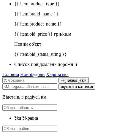
{{ item.product_type }}
{{ item.brand_name }}
{{ item.product_name }}
{{ item.old_price }} грн/кв.м
Новий об'єкт
{{ item.old_status_string }}
Список повідомлень порожній
Головна
Новобудови
Харківська
+{{ radius }} км
шукати в каталозі
Відстань в радіусі, км
Уся Україна