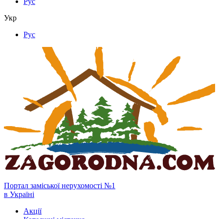
Рус
Укр
Рус
Портал заміської нерухомості №1
в Україні
Акції