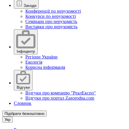
Заходи
Конференції по нерухомості
Конкурси по нерухомості
Семінари про нерухомість
Виставки про нерухомість
Інфоцентр
Регіони України
Екологія
Корисна інформація
Відгуки
Відгуки про компанію "РеалЕкспо"
Відгуки про портал Zagorodna.com
Словник
Підібрати безкоштовно
Укр