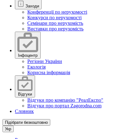
Заходи
Конференції по нерухомості
Конкурси по нерухомості
Семінари про нерухомість
Виставки про нерухомість
Інфоцентр
Регіони України
Екологія
Корисна інформація
Відгуки
Відгуки про компанію "РеалЕкспо"
Відгуки про портал Zagorodna.com
Словник
Підібрати безкоштовно
Укр