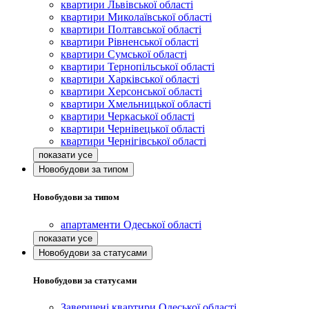
квартири Львівської області
квартири Миколаївської області
квартири Полтавської області
квартири Рівненської області
квартири Сумської області
квартири Тернопільської області
квартири Харківської області
квартири Херсонської області
квартири Хмельницької області
квартири Черкаської області
квартири Чернівецької області
квартири Чернігівської області
Новобудови за типом
Новобудови за типом
апартаменти Одеської області
Новобудови за статусами
Новобудови за статусами
Завершені квартири Одеської області