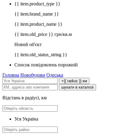
{{ item.product_type }}
{{ item.brand_name }}
{{ item.product_name }}
{{ item.old_price }} грн/кв.м
Новий об'єкт
{{ item.old_status_string }}
Список повідомлень порожній
Головна
Новобудови
Одеська
+{{ radius }} км
шукати в каталозі
Відстань в радіусі, км
Уся Україна