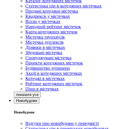
Каталог котеджних містечок
Статистика цін в котеджних містечках
Продані котеджні містечка
Квадрекси у містечках
Вілли у містечках
Народний рейтинг містечок
Карта котеджних містечок
Містечка таунхаусів
Містечка дуплексів
Ділянки в містечках
Збудовані містечка
Споруджувані містечка
Проекти котеджних містечок
Будівництво зупинено
Акції в котеджних містечках
Котеджі в містечках
Рейтинг котеджних містечок
Ціни в містечках
Новобудови
Новобудови
Відгуки про новобудови у передмісті
Статистика цін в приміських новобудовах