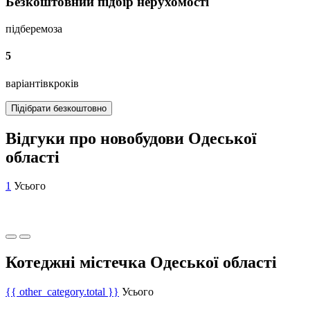
Безкоштовний підбір нерухомості
підберемо
за
5
варіантів
кроків
Підібрати безкоштовно
Відгуки про новобудови Одеської
області
1
Усього
Котеджні містечка Одеської області
{{ other_category.total }}
Усього