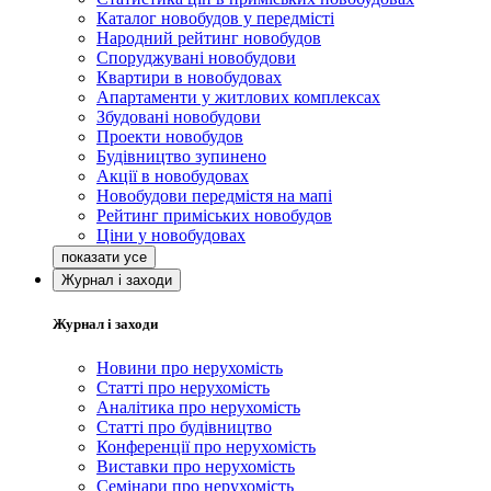
Каталог новобудов у передмісті
Народний рейтинг новобудов
Споруджувані новобудови
Квартири в новобудовах
Апартаменти у житлових комплексах
Збудовані новобудови
Проекти новобудов
Будівництво зупинено
Акції в новобудовах
Новобудови передмістя на мапі
Рейтинг приміських новобудов
Ціни у новобудовах
Журнал і заходи
Журнал і заходи
Новини про нерухомість
Статті про нерухомість
Аналітика про нерухомість
Статті про будівництво
Конференції про нерухомість
Виставки про нерухомість
Семінари про нерухомість