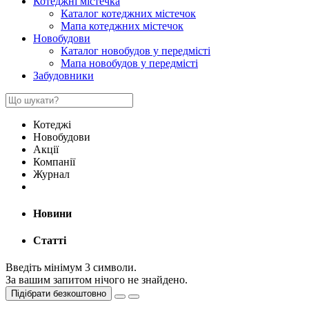
Котеджні містечка
Каталог котеджних містечок
Мапа котеджних містечок
Новобудови
Каталог новобудов у передмісті
Мапа новобудов у передмісті
Забудовники
Котеджі
Новобудови
Акції
Компанії
Журнал
Новини
Статті
Введіть мінімум 3 символи.
За вашим запитом нічого не знайдено.
Підібрати безкоштовно