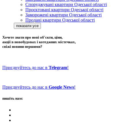
Споруджувані квартири Одеської області
Проєктовані квартири Одеської області
Заморожені квартири Одеської області
Продані квартири Одеської області
Хочете знати про нові об'єкти, ціни,
акції в новобудовах і котеджних містечках,
свіжі новини першими?
Приєднуйтесь до нас в
Telegram
!
Приєднуйтесь до нас в
Google News
!
пишіть нам: