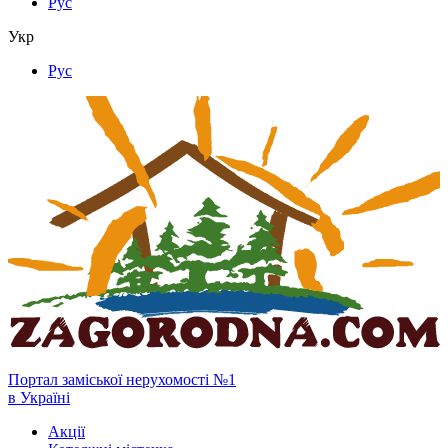
Рус
Укр
Рус
Портал заміської нерухомості №1
в Україні
Акції