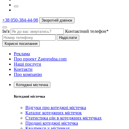
+38 050-384-44-98
Зворотній дзвінок
Ім'я
Контактний телефон*
Надіслати
Корисні посилання
Реклама
Про проект Zagorodna.com
Наші послуги
Контакти
Про компанію
Котеджні містечка
Котеджні містечка
Відгуки про котеджні містечка
Каталог котеджних містечок
Статистика цін в котеджних містечках
Продані котеджні містечка
Квадрекси у містечках