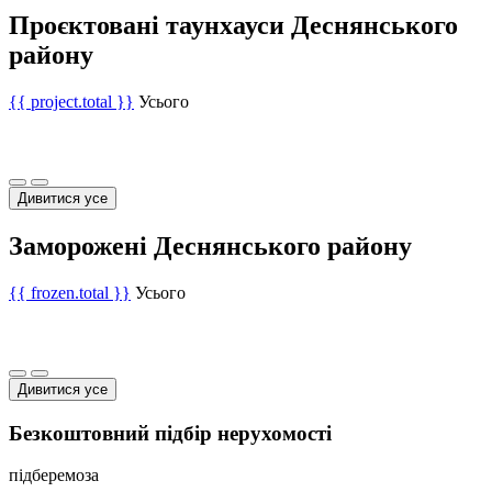
Проєктовані таунхауси Деснянського
району
{{ project.total }}
Усього
Дивитися усе
Заморожені Деснянського району
{{ frozen.total }}
Усього
Дивитися усе
Безкоштовний підбір нерухомості
підберемо
за