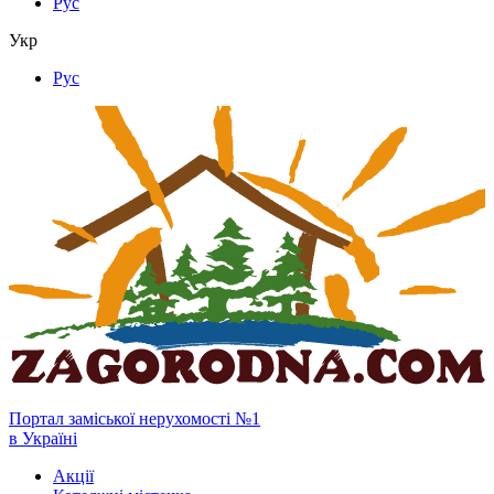
Рус
Укр
Рус
Портал заміської нерухомості №1
в Україні
Акції