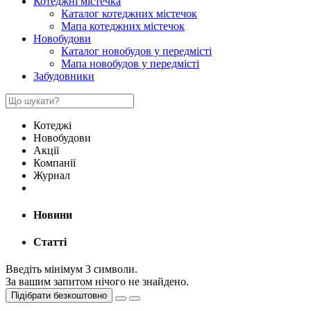
Котеджні містечка
Каталог котеджних містечок
Мапа котеджних містечок
Новобудови
Каталог новобудов у передмісті
Мапа новобудов у передмісті
Забудовники
Котеджі
Новобудови
Акції
Компанії
Журнал
Новини
Статті
Введіть мінімум 3 символи.
За вашим запитом нічого не знайдено.
Підібрати безкоштовно