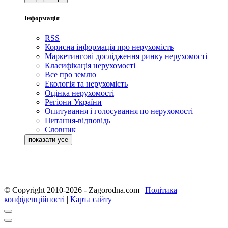
Інформація
RSS
Корисна інформація про нерухомість
Маркетингові дослідження ринку нерухомості
Класифікація нерухомості
Все про землю
Екологія та нерухомість
Оцінка нерухомості
Регіони України
Опитування і голосування по нерухомості
Питання-відповідь
Словник
© Copyright 2010-2026 - Zagorodna.com
|
Політика
конфіденційності
|
Карта сайту