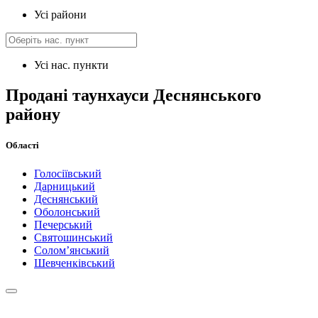
Усі райони
Усі нас. пункти
Продані таунхауси Деснянського
району
Області
Голосіївський
Дарницький
Деснянський
Оболонський
Печерський
Святошинський
Солом’янський
Шевченківський