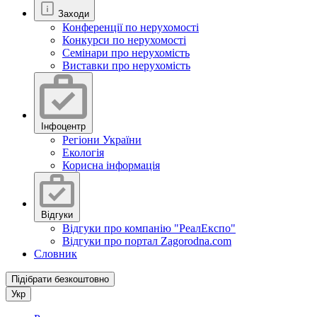
Заходи
Конференції по нерухомості
Конкурси по нерухомості
Семінари про нерухомість
Виставки про нерухомість
Інфоцентр
Регіони України
Екологія
Корисна інформація
Відгуки
Відгуки про компанію "РеалЕкспо"
Відгуки про портал Zagorodna.com
Словник
Підібрати безкоштовно
Укр