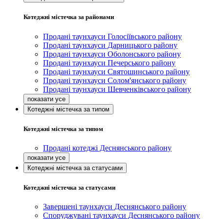
Котеджні містечка за районами
Продані таунхауси Голосіївського району
Продані таунхауси Дарницького району
Продані таунхауси Оболонського району
Продані таунхауси Печерського району
Продані таунхауси Святошинського району
Продані таунхауси Солом'янського району
Продані таунхауси Шевченківського району
Котеджні містечка за типом
Котеджні містечка за типом
Продані котеджі Деснянського району
Котеджні містечка за статусами
Котеджні містечка за статусами
Завершені таунхауси Деснянського району
Споруджувані таунхауси Деснянського району