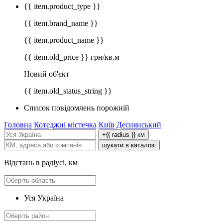
{{ item.product_type }}
{{ item.brand_name }}
{{ item.product_name }}
{{ item.old_price }} грн/кв.м
Новий об'єкт
{{ item.old_status_string }}
Список повідомлень порожній
Головна
Котеджні містечка
Київ
Деснянський
+{{ radius }} км
шукати в каталозі
Відстань в радіусі, км
Уся Україна