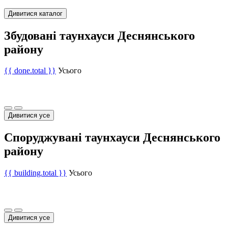
Дивитися каталог
Збудовані таунхауси Деснянського
району
{{ done.total }}
Усього
Дивитися усе
Споруджувані таунхауси Деснянського
району
{{ building.total }}
Усього
Дивитися усе