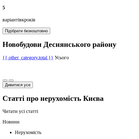
5
варіантів
кроків
Підібрати безкоштовно
Новобудови Деснянського району
{{ other_category.total }}
Усього
Дивитися усе
Статті про нерухомість Києва
Читати усі статті
Новини
Нерухомість