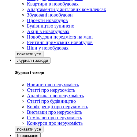
Квартири в новобудовах
Апартаменти у житлових комплексах
Збудовані новобудови
Проекти новобудов
Будівництво зупинено
Акції в новобудовах
Новобудови передмістя на мапі
Рейтинг приміських новобудов
Ціни у новобудовах
Журнал і заходи
Журнал і заходи
Новини про нерухомість
Статті про нерухомість
Аналітика про нерухомість
Статті про будівництво
Конференції про нерухомість
Виставки про нерухомість
Семінари про нерухомість
Конкурси про нерухомість
Інформація