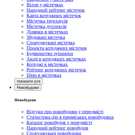
Вілли у містечках
Народний рейтинг містечок
Карта котеджних містечок
Містечка таунхаусів
Містечка дуплексів
Ділянки в містечках
Збудовані містечка
Споруджувані містечка
Проекти котеджних містечок
Будівництво зупинено
Акції в котеджних містечках
Котеджі в містечках
Рейтинг котеджних містечок
Ціни в містечках
Новобудови
Новобудови
Відгуки про новобудови у передмісті
Статистика цін в приміських новобудовах
Каталог новобудов у передмісті
Народний рейтинг новобудов
Споруджувані новобудови