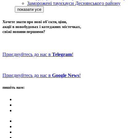
Заморожені таунхауси Деснянського району
Хочете знати про нові об'єкти, ціни,
акції в новобудовах і котеджних містечках,
свіжі новини першими?
Приєднуйтесь до нас в
Telegram
!
Приєднуйтесь до нас в
Google News
!
пишіть нам: