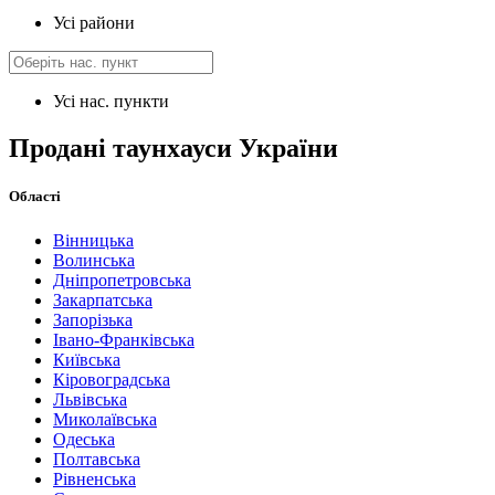
Усі райони
Усі нас. пункти
Продані таунхауси України
Області
Вінницька
Волинська
Дніпропетровська
Закарпатська
Запорізька
Івано-Франківська
Київська
Кіровоградська
Львівська
Миколаївська
Одеська
Полтавська
Рівненська