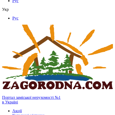
Рус
Укр
Рус
Портал заміської нерухомості №1
в Україні
Акції