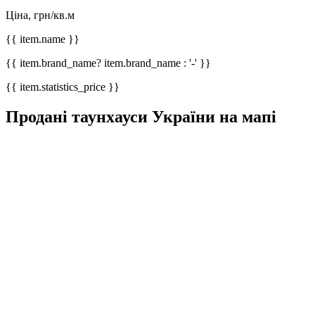
Ціна, грн/кв.м
{{ item.name }}
{{ item.brand_name? item.brand_name : '-' }}
{{ item.statistics_price }}
Продані таунхауси України на мапі