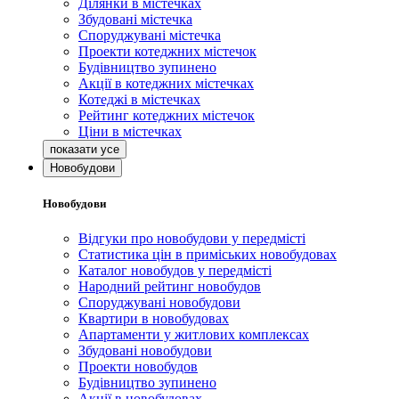
Ділянки в містечках
Збудовані містечка
Споруджувані містечка
Проекти котеджних містечок
Будівництво зупинено
Акції в котеджних містечках
Котеджі в містечках
Рейтинг котеджних містечок
Ціни в містечках
Новобудови
Новобудови
Відгуки про новобудови у передмісті
Статистика цін в приміських новобудовах
Каталог новобудов у передмісті
Народний рейтинг новобудов
Споруджувані новобудови
Квартири в новобудовах
Апартаменти у житлових комплексах
Збудовані новобудови
Проекти новобудов
Будівництво зупинено
Акції в новобудовах