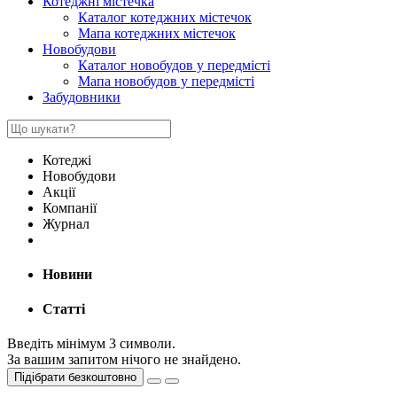
Котеджні містечка
Каталог котеджних містечок
Мапа котеджних містечок
Новобудови
Каталог новобудов у передмісті
Мапа новобудов у передмісті
Забудовники
Котеджі
Новобудови
Акції
Компанії
Журнал
Новини
Статті
Введіть мінімум 3 символи.
За вашим запитом нічого не знайдено.
Підібрати безкоштовно