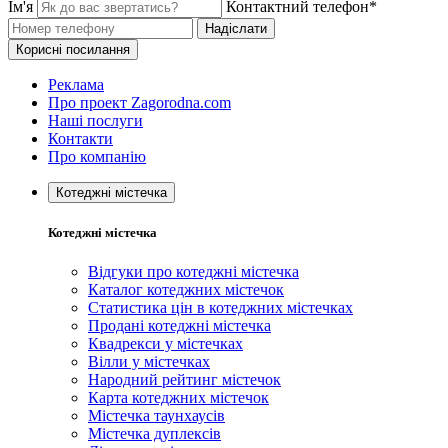
Ім'я
Контактний телефон*
Надіслати
Корисні посилання
Реклама
Про проект Zagorodna.com
Наші послуги
Контакти
Про компанію
Котеджні містечка
Котеджні містечка
Відгуки про котеджні містечка
Каталог котеджних містечок
Статистика цін в котеджних містечках
Продані котеджні містечка
Квадрекси у містечках
Вілли у містечках
Народний рейтинг містечок
Карта котеджних містечок
Містечка таунхаусів
Містечка дуплексів