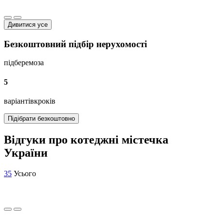
Дивитися усе
Безкоштовний підбір нерухомості
підберемо
за
5
варіантів
кроків
Підібрати безкоштовно
Відгуки про котеджні містечка
України
35
Усього