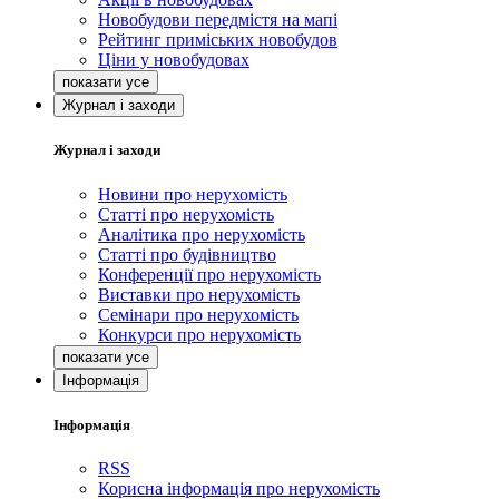
Новобудови передмістя на мапі
Рейтинг приміських новобудов
Ціни у новобудовах
Журнал і заходи
Журнал і заходи
Новини про нерухомість
Статті про нерухомість
Аналітика про нерухомість
Статті про будівництво
Конференції про нерухомість
Виставки про нерухомість
Семінари про нерухомість
Конкурси про нерухомість
Інформація
Інформація
RSS
Корисна інформація про нерухомість