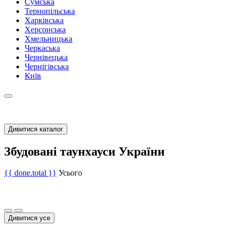
Сумська
Тернопільська
Харківська
Херсонська
Хмельницька
Черкаська
Чернівецька
Чернігівська
Київ
Дивитися каталог
Збудовані таунхауси України
{{ done.total }}
Усього
Дивитися усе