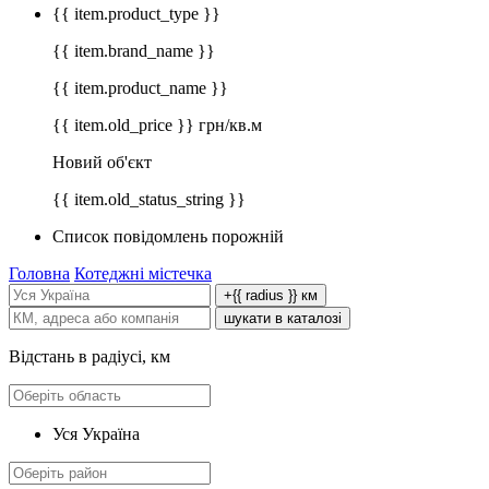
{{ item.product_type }}
{{ item.brand_name }}
{{ item.product_name }}
{{ item.old_price }} грн/кв.м
Новий об'єкт
{{ item.old_status_string }}
Список повідомлень порожній
Головна
Котеджні містечка
+{{ radius }} км
шукати в каталозі
Відстань в радіусі, км
Уся Україна