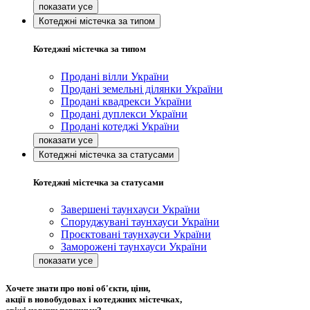
Котеджні містечка за типом
Котеджні містечка за типом
Продані вілли України
Продані земельні ділянки України
Продані квадрекси України
Продані дуплекси України
Продані котеджі України
Котеджні містечка за статусами
Котеджні містечка за статусами
Завершені таунхауси України
Споруджувані таунхауси України
Проєктовані таунхауси України
Заморожені таунхауси України
Хочете знати про нові об'єкти, ціни,
акції в новобудовах і котеджних містечках,