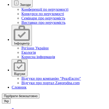
Заходи
Конференції по нерухомості
Конкурси по нерухомості
Семінари про нерухомість
Виставки про нерухомість
Інфоцентр
Регіони України
Екологія
Корисна інформація
Відгуки
Відгуки про компанію "РеалЕкспо"
Відгуки про портал Zagorodna.com
Словник
Підібрати безкоштовно
Укр