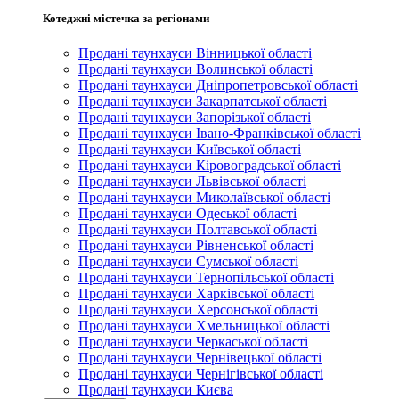
Котеджні містечка за регіонами
Продані таунхауси Вінницької області
Продані таунхауси Волинської області
Продані таунхауси Дніпропетровської області
Продані таунхауси Закарпатської області
Продані таунхауси Запорізької області
Продані таунхауси Івано-Франківської області
Продані таунхауси Київської області
Продані таунхауси Кіровоградської області
Продані таунхауси Львівської області
Продані таунхауси Миколаївської області
Продані таунхауси Одеської області
Продані таунхауси Полтавської області
Продані таунхауси Рівненської області
Продані таунхауси Сумської області
Продані таунхауси Тернопільської області
Продані таунхауси Харківської області
Продані таунхауси Херсонської області
Продані таунхауси Хмельницької області
Продані таунхауси Черкаської області
Продані таунхауси Чернівецької області
Продані таунхауси Чернігівської області
Продані таунхауси Києва