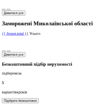
Дивитися усе
Заморожені Миколаївської області
{{ frozen.total }}
Усього
Дивитися усе
Безкоштовний підбір нерухомості
підберемо
за
5
варіантів
кроків
Підібрати безкоштовно