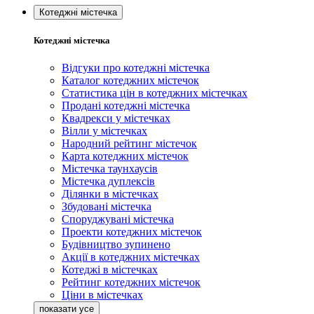
Котеджні містечка
Котеджні містечка
Відгуки про котеджні містечка
Каталог котеджних містечок
Статистика цін в котеджних містечках
Продані котеджні містечка
Квадрекси у містечках
Вілли у містечках
Народний рейтинг містечок
Карта котеджних містечок
Містечка таунхаусів
Містечка дуплексів
Ділянки в містечках
Збудовані містечка
Споруджувані містечка
Проекти котеджних містечок
Будівництво зупинено
Акції в котеджних містечках
Котеджі в містечках
Рейтинг котеджних містечок
Ціни в містечках