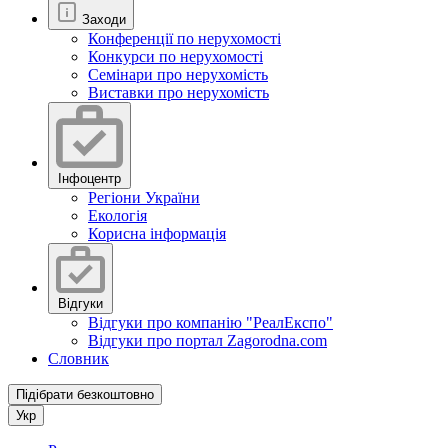
Заходи
Конференції по нерухомості
Конкурси по нерухомості
Семінари про нерухомість
Виставки про нерухомість
Інфоцентр
Регіони України
Екологія
Корисна інформація
Відгуки
Відгуки про компанію "РеалЕкспо"
Відгуки про портал Zagorodna.com
Словник
Підібрати безкоштовно
Укр