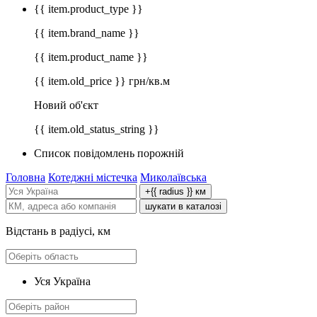
{{ item.product_type }}
{{ item.brand_name }}
{{ item.product_name }}
{{ item.old_price }} грн/кв.м
Новий об'єкт
{{ item.old_status_string }}
Список повідомлень порожній
Головна
Котеджні містечка
Миколаївська
+{{ radius }} км
шукати в каталозі
Відстань в радіусі, км
Уся Україна