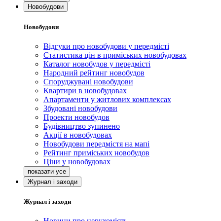
Новобудови
Новобудови
Відгуки про новобудови у передмісті
Статистика цін в приміських новобудовах
Каталог новобудов у передмісті
Народний рейтинг новобудов
Споруджувані новобудови
Квартири в новобудовах
Апартаменти у житлових комплексах
Збудовані новобудови
Проекти новобудов
Будівництво зупинено
Акції в новобудовах
Новобудови передмістя на мапі
Рейтинг приміських новобудов
Ціни у новобудовах
Журнал і заходи
Журнал і заходи
Новини про нерухомість