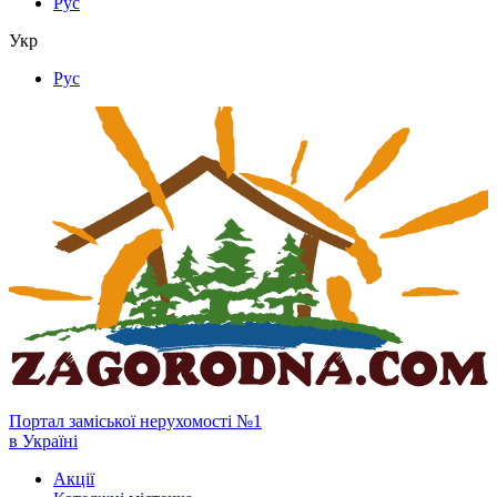
Рус
Укр
Рус
Портал заміської нерухомості №1
в Україні
Акції