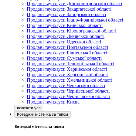
Продані таунхауси Дніпропетровської області
Продані таунхауси Закарпатської області
Продані таунхауси Запорізької області
Продані таунхауси Івано-Франківської області
Продані таунхауси Київської області
Продані таунхауси Кіровоградської області
Продані таунхауси Львівської області
Продані таунхауси Одеської області
Продані таунхауси Полтавської області
Продані таунхауси Рівненської області
Продані таунхауси Сумської області
Продані таунхауси Тернопільської області
Продані таунхауси Харківської області
Продані таунхауси Херсонської області
Продані таунхауси Хмельницької області
Продані таунхауси Черкаської області
Продані таунхауси Чернівецької області
Продані таунхауси Чернігівської області
Продані таунхауси Києва
Котеджні містечка за типом
Котеджні містечка за типом