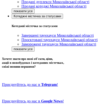
Продані дуплекси Миколаївської області
Продані котеджі Миколаївської області
Котеджні містечка за статусами
Котеджні містечка за статусами
Завершені таунхауси Миколаївської області
Проєктовані таунхауси Миколаївської області
Заморожені таунхауси Миколаївської області
Хочете знати про нові об'єкти, ціни,
акції в новобудовах і котеджних містечках,
свіжі новини першими?
Приєднуйтесь до нас в
Telegram
!
Приєднуйтесь до нас в
Google News
!