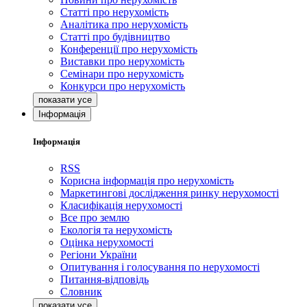
Статті про нерухомість
Аналітика про нерухомість
Статті про будівництво
Конференції про нерухомість
Виставки про нерухомість
Семінари про нерухомість
Конкурси про нерухомість
Інформація
Інформація
RSS
Корисна інформація про нерухомість
Маркетингові дослідження ринку нерухомості
Класифікація нерухомості
Все про землю
Екологія та нерухомість
Оцінка нерухомості
Регіони України
Опитування і голосування по нерухомості
Питання-відповідь
Словник