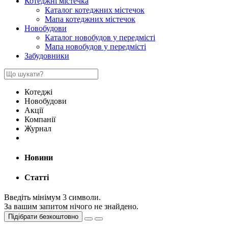
Котеджні містечка
Каталог котеджних містечок
Мапа котеджних містечок
Новобудови
Каталог новобудов у передмісті
Мапа новобудов у передмісті
Забудовники
Котеджі
Новобудови
Акції
Компанії
Журнал
Новини
Статті
Введіть мінімум 3 символи.
За вашим запитом нічого не знайдено.
Підібрати безкоштовно