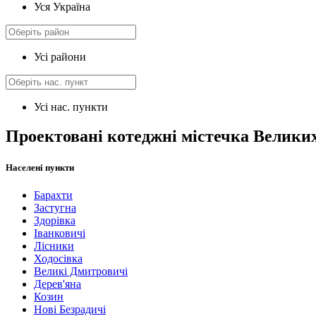
Уся Україна
Усі райони
Усі нас. пункти
Проектовані котеджні містечка Велики
Населені пункти
Барахти
Застугна
Здорівка
Іванковичі
Лісники
Ходосівка
Великі Дмитровичі
Дерев'яна
Козин
Нові Безрадичі