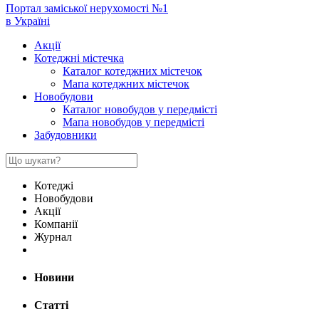
Портал заміської нерухомості №1
в Україні
Акції
Котеджні містечка
Каталог котеджних містечок
Мапа котеджних містечок
Новобудови
Каталог новобудов у передмісті
Мапа новобудов у передмісті
Забудовники
Котеджі
Новобудови
Акції
Компанії
Журнал
Новини
Статті