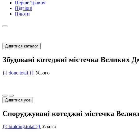
Перше Травня
Підгірці
Плюти
Дивитися каталог
Збудовані котеджні містечка Великих 
{{ done.total }}
Усього
Дивитися усе
Споруджувані котеджні містечка Велик
{{ building.total }}
Усього