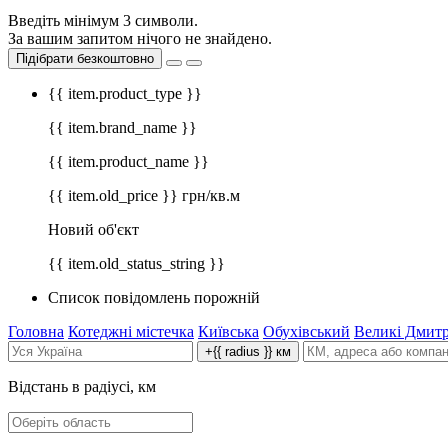
Введіть мінімум 3 символи.
За вашим запитом нічого не знайдено.
Підібрати безкоштовно
{{ item.product_type }}
{{ item.brand_name }}
{{ item.product_name }}
{{ item.old_price }} грн/кв.м
Новий об'єкт
{{ item.old_status_string }}
Список повідомлень порожній
Головна
Котеджні містечка
Київська
Обухівський
Великі Дмитр
+{{ radius }} км
Відстань в радіусі, км