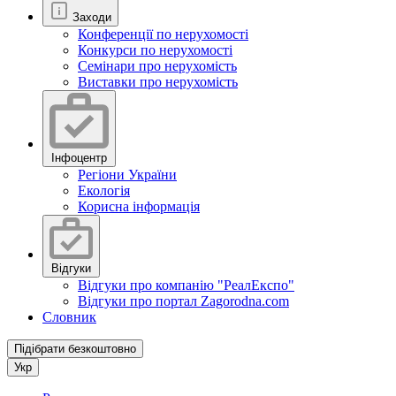
Заходи
Конференції по нерухомості
Конкурси по нерухомості
Семінари про нерухомість
Виставки про нерухомість
Інфоцентр
Регіони України
Екологія
Корисна інформація
Відгуки
Відгуки про компанію "РеалЕкспо"
Відгуки про портал Zagorodna.com
Словник
Підібрати безкоштовно
Укр