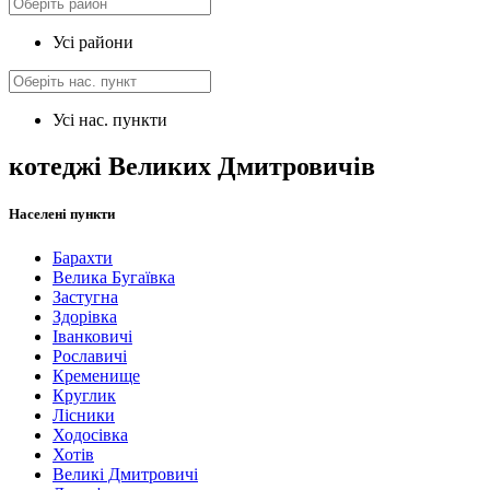
Усі райони
Усі нас. пункти
котеджі Великих Дмитровичів
Населені пункти
Барахти
Велика Бугаївка
Застугна
Здорівка
Іванковичі
Рославичі
Кременище
Круглик
Лісники
Ходосівка
Хотів
Великі Дмитровичі