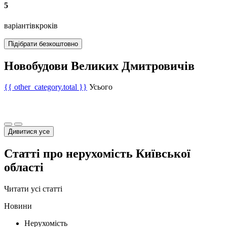
5
варіантів
кроків
Підібрати безкоштовно
Новобудови Великих Дмитровичів
{{ other_category.total }}
Усього
Дивитися усе
Статті про нерухомість Київської
області
Читати усі статті
Новини
Нерухомість