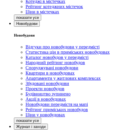
Котеджі в містечках
Рейтинг котеджних містечок
Ціни в містечках
Новобудови
Новобудови
Відгуки про новобудови у передмісті
Статистика цін в приміських новобудовах
Каталог новобудов у передмісті
Народний рейтинг новобудов
Споруджувані новобудови
Квартири в новобудовах
Апартаменти у житлових комплексах
Збудовані новобудови
Проекти новобудов
Будівництво зупинено
Акції в новобудовах
Новобудови передмістя на мапі
Рейтинг приміських новобудов
Ціни у новобудовах
Журнал і заходи