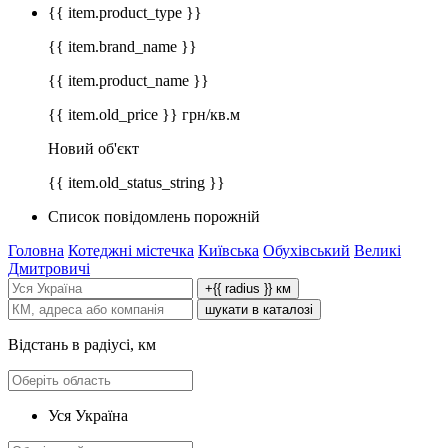
{{ item.product_type }}
{{ item.brand_name }}
{{ item.product_name }}
{{ item.old_price }} грн/кв.м
Новий об'єкт
{{ item.old_status_string }}
Список повідомлень порожній
Головна
Котеджні містечка
Київська
Обухівський
Великі
Дмитровичі
+{{ radius }} км
шукати в каталозі
Відстань в радіусі, км
Уся Україна