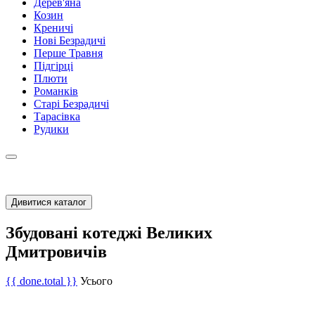
Дерев'яна
Козин
Креничі
Нові Безрадичі
Перше Травня
Підгірці
Плюти
Романків
Старі Безрадичі
Тарасівка
Рудики
Дивитися каталог
Збудовані котеджі Великих
Дмитровичів
{{ done.total }}
Усього