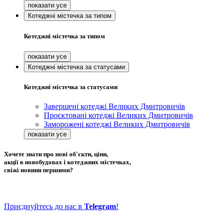
Котеджні містечка за типом
Котеджні містечка за типом
Котеджні містечка за статусами
Котеджні містечка за статусами
Завершені котеджі Великих Дмитровичів
Проєктовані котеджі Великих Дмитровичів
Заморожені котеджі Великих Дмитровичів
Хочете знати про нові об'єкти, ціни,
акції в новобудовах і котеджних містечках,
свіжі новини першими?
Приєднуйтесь до нас в
Telegram
!