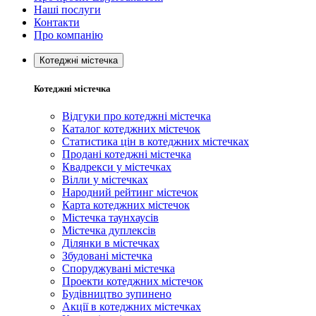
Наші послуги
Контакти
Про компанію
Котеджні містечка
Котеджні містечка
Відгуки про котеджні містечка
Каталог котеджних містечок
Статистика цін в котеджних містечках
Продані котеджні містечка
Квадрекси у містечках
Вілли у містечках
Народний рейтинг містечок
Карта котеджних містечок
Містечка таунхаусів
Містечка дуплексів
Ділянки в містечках
Збудовані містечка
Споруджувані містечка
Проекти котеджних містечок
Будівництво зупинено
Акції в котеджних містечках