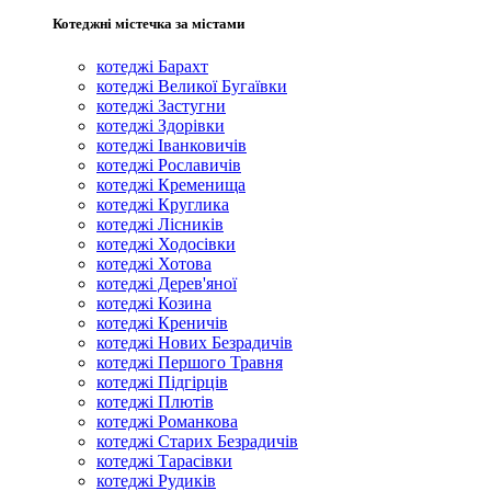
Котеджні містечка за містами
котеджі Барахт
котеджі Великої Бугаївки
котеджі Застугни
котеджі Здорівки
котеджі Іванковичів
котеджі Рославичів
котеджі Кременища
котеджі Круглика
котеджі Лісників
котеджі Ходосівки
котеджі Хотова
котеджі Дерев'яної
котеджі Козина
котеджі Креничів
котеджі Нових Безрадичів
котеджі Першого Травня
котеджі Підгірців
котеджі Плютів
котеджі Романкова
котеджі Старих Безрадичів
котеджі Тарасівки
котеджі Рудиків