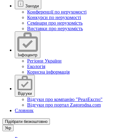
Заходи
Конференції по нерухомості
Конкурси по нерухомості
Семінари про нерухомість
Виставки про нерухомість
Інфоцентр
Регіони України
Екологія
Корисна інформація
Відгуки
Відгуки про компанію "РеалЕкспо"
Відгуки про портал Zagorodna.com
Словник
Підібрати безкоштовно
Укр