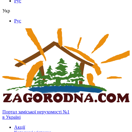
Рус
Укр
Рус
Портал заміської нерухомості №1
в Україні
Акції