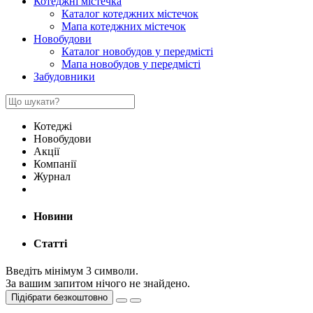
Котеджні містечка
Каталог котеджних містечок
Мапа котеджних містечок
Новобудови
Каталог новобудов у передмісті
Мапа новобудов у передмісті
Забудовники
Котеджі
Новобудови
Акції
Компанії
Журнал
Новини
Статті
Введіть мінімум 3 символи.
За вашим запитом нічого не знайдено.
Підібрати безкоштовно